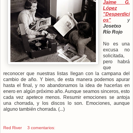
Jaime G.
López
"Desperdici
os"
y
Josetxo
Río Rojo
No es una
excusa no
solicitada,
pero habrá
que
reconocer que nuestras listas llegan con la campana del
cambio de año. Y bien, de esta manera podemos apurar
hasta el final, y no abandonamos la idea de hacerlas en
enero en algún próximo año. Aunque seamos sinceros, esto
cada vez apetece menos. Resumir emociones se antoja
una chorrada, y los discos lo son. Emociones, aunque
alguno también chorrada. (...)
Red River
3 comentarios: