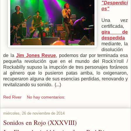
"Desperdici
os"
Una vez
certificada,
gira de
despedida
mediante, la
disolución
de la
Jim Jones Revue
, podemos dar por terminada esa
pequeña revolución que en el mundo del Rock'n'roll /
Rockabilly supuso la irrupción de tres personajes foráneos
al género que lo pusieron patas arriba, lo oxigenaron,
recuperaron alguna de sus esencias perdidas, renovando y
revitalizando su sonido. (...)
Red River
No hay comentarios:
miércoles, 26 de noviembre de 2014
Sonidos en Rojo (XXXVIII)