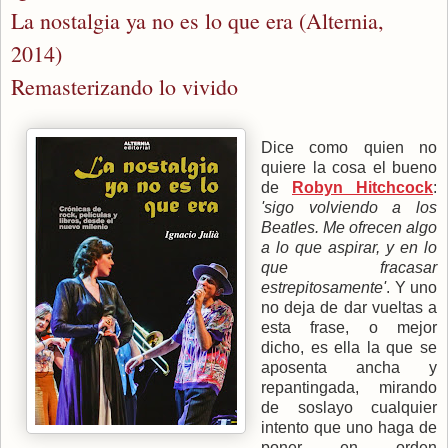
La nostalgia ya no es lo que era (Alternia,
2014)
Remasterizando lo vivido
Dice como quien no
quiere la cosa el bueno
de
Robyn Hitchcock
:
'sigo volviendo a los
Beatles. Me ofrecen algo
a lo que aspirar, y en lo
que fracasar
estrepitosamente'
. Y uno
no deja de dar vueltas a
esta frase, o mejor
dicho, es ella la que se
aposenta ancha y
repantingada, mirando
de soslayo cualquier
intento que uno haga de
poner en orden