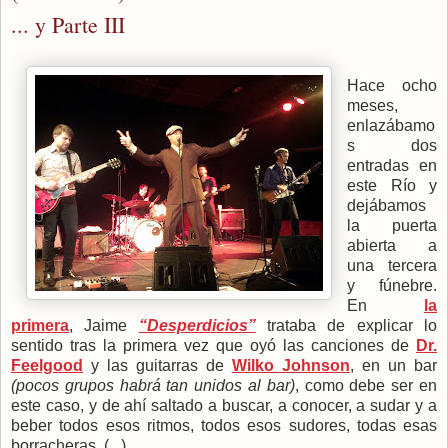
... y Parte III
Hace ocho
meses,
enlazábamo
s dos
entradas en
este Río y
dejábamos
la puerta
abierta a
una tercera
y fúnebre.
En
la
primera
, Jaime
“Desperdicios”
trataba de explicar lo
sentido tras la primera vez que oyó las canciones de
Dr.
Feelgood
y las guitarras de
Wilko Johnson
, en un bar
(pocos grupos habrá tan unidos al bar)
, como debe ser en
este caso, y de ahí saltado a buscar, a conocer, a sudar y a
beber todos esos ritmos, todos esos sudores, todas esas
borracheras. (...)