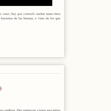
e estar
,
hay que contarlo
suelen tener otros
 bacterias de las buenas, o virus de los que
)
no cambian. Que empiezan a tener una rutina