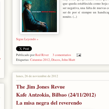
que queda establecida como hoja d
ser negativa, una falta de nuevas
ser de por sí siempre un handica
remito. (...)
Sigue Leyendo »
Publicado por
Red River
3 comentarios
o
Etiquetas:
Cataratas 2012
,
Discos
,
John Hiatt
lunes, 26 de noviembre de 2012
The Jim Jones Revue
Kafe Antzokia, Bilbao (24/11/2012)
La misa negra del reverendo