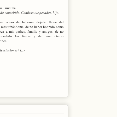
a Purísima.
do concebida. Confiesa tus pecados, hijo.
 me acuso de haberme dejado llevar del
 masturbándome, de no haber honrado como
cen a mis padres, familia y amigos, de no
uardado las fiestas y de tener ciertas
ones.
desviaciones?
(...)