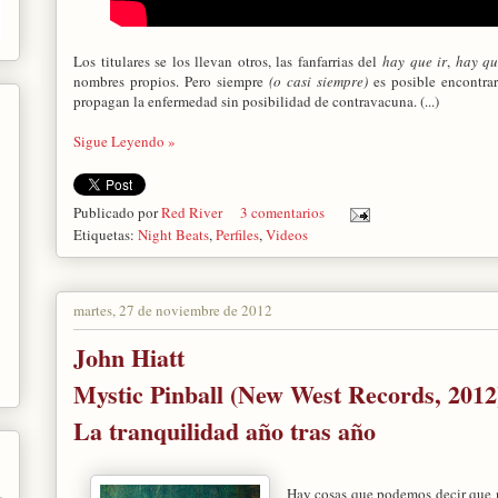
Los titulares se los llevan otros, las fanfarrias del
hay que ir
,
hay qu
nombres propios. Pero siempre
(o casi siempre)
es posible encontrar
propagan la enfermedad sin posibilidad de contravacuna. (...)
Sigue Leyendo »
Publicado por
Red River
3 comentarios
Etiquetas:
Night Beats
,
Perfiles
,
Videos
martes, 27 de noviembre de 2012
John Hiatt
Mystic Pinball (New West Records, 2012
La tranquilidad año tras año
Hay cosas que podemos decir que 