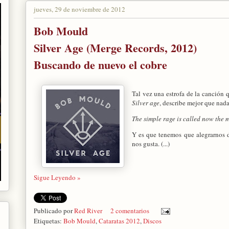
jueves, 29 de noviembre de 2012
Bob Mould
Silver Age (Merge Records, 2012)
Buscando de nuevo el cobre
Tal vez una estrofa de la canción 
Silver age
, describe mejor que nada
The simple rage is called now the 
Y es que tenemos que alegrarnos 
nos gusta. (...)
Sigue Leyendo »
Publicado por
Red River
2 comentarios
Etiquetas:
Bob Mould
,
Cataratas 2012
,
Discos