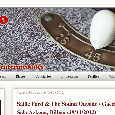
cast
Discos
Conciertos
Entrevistas
Perfiles
Vill
viernes, 30 de noviembre de 2012
Sallie Ford & The Sound Outside / Gac
Sala Azkena, Bilbao (29/11/2012)