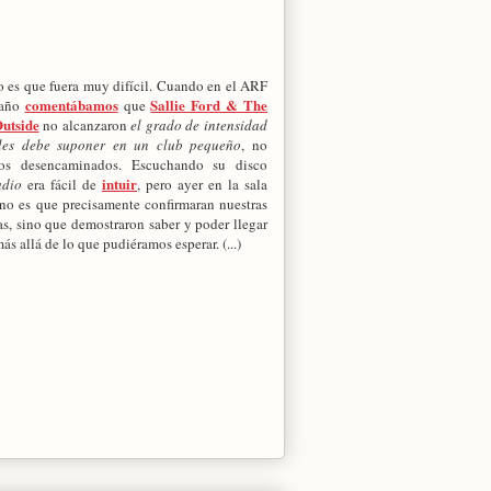
 es que fuera muy difícil. Cuando en el ARF
comentábamos
Sallie Ford & The
 año
que
utside
no alcanzaron
el grado de intensidad
les debe suponer en un club pequeño
, no
os desencaminados. Escuchando su disco
intuir
adio
era fácil de
, pero ayer en la sala
no es que precisamente confirmaran nuestras
s, sino que demostraron saber y poder llegar
s allá de lo que pudiéramos esperar. (...)