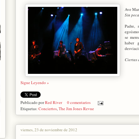
Ave Marí
Sin peca
Padre,
egoísmo
se mere
haber g
desviaci
Ciertas 
Sigue Leyendo »
Publicado por
Red River
0 comentarios
Etiquetas:
Conciertos
,
The Jim Jones Revue
viernes, 23 de noviembre de 2012