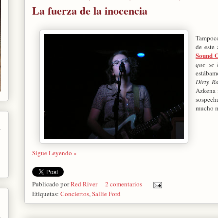
La fuerza de la inocencia
Tampoco
de este
Sound O
que se 
estábam
Dirty R
Azkena 
sospecha
mucho má
Sigue Leyendo »
Publicado por
Red River
2 comentarios
Etiquetas:
Conciertos
,
Sallie Ford