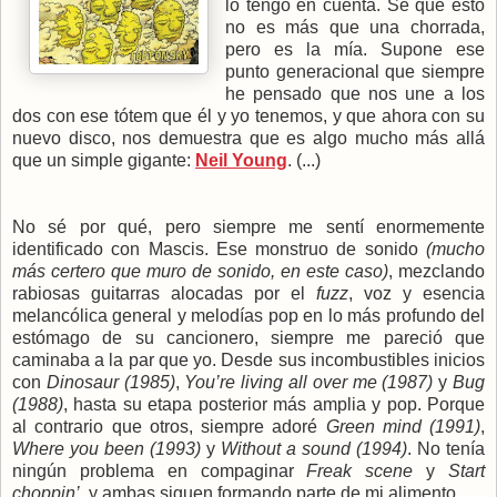
lo tengo en cuenta. Sé que esto
no es más que una chorrada,
pero es la mía. Supone ese
punto generacional que siempre
he pensado que nos une a los
dos con ese tótem que él y yo tenemos, y que ahora con su
nuevo disco, nos demuestra que es algo mucho más allá
que un simple gigante:
Neil Young
. (...)
No sé por qué, pero siempre me sentí enormemente
identificado con Mascis. Ese monstruo de sonido
(mucho
más certero que muro de sonido, en este caso)
, mezclando
rabiosas guitarras alocadas por el
fuzz
, voz y esencia
melancólica general y melodías pop en lo más profundo del
estómago de su cancionero, siempre me pareció que
caminaba a la par que yo. Desde sus incombustibles inicios
con
Dinosaur (1985)
,
You’re living all over me (1987)
y
Bug
(1988)
, hasta su etapa posterior más amplia y pop. Porque
al contrario que otros, siempre adoré
Green mind (1991)
,
Where you been (1993)
y
Without a sound (1994)
. No tenía
ningún problema en compaginar
Freak scene
y
Start
choppin’
, y ambas siguen formando parte de mi alimento.