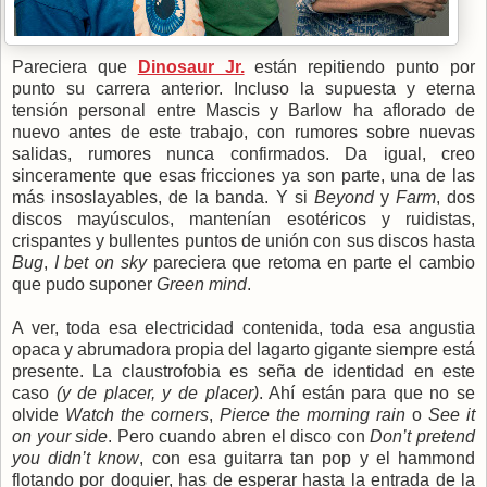
Pareciera que
Dinosaur Jr.
están repitiendo punto por
punto su carrera anterior. Incluso la supuesta y eterna
tensión personal entre Mascis y Barlow ha aflorado de
nuevo antes de este trabajo, con rumores sobre nuevas
salidas, rumores nunca confirmados. Da igual, creo
sinceramente que esas fricciones ya son parte, una de las
más insoslayables, de la banda. Y si
Beyond
y
Farm
, dos
discos mayúsculos, mantenían esotéricos y ruidistas,
crispantes y bullentes puntos de unión con sus discos hasta
Bug
,
I bet on sky
pareciera que retoma en parte el cambio
que pudo suponer
Green mind
.
A ver, toda esa electricidad contenida, toda esa angustia
opaca y abrumadora propia del lagarto gigante siempre está
presente. La claustrofobia es seña de identidad en este
caso
(y de placer, y de placer)
. Ahí están para que no se
olvide
Watch the corners
,
Pierce the morning rain
o
See it
on your side
. Pero cuando abren el disco con
Don’t pretend
you didn’t know
, con esa guitarra tan pop y el hammond
flotando por doquier, has de esperar hasta la entrada de la