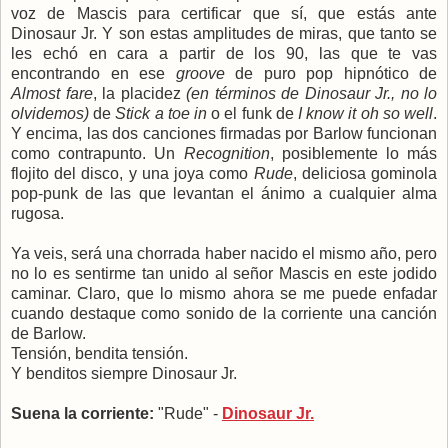
voz de Mascis para certificar que sí, que estás ante
Dinosaur Jr. Y son estas amplitudes de miras, que tanto se
les echó en cara a partir de los 90, las que te vas
encontrando en ese
groove
de puro pop hipnótico de
Almost fare
, la placidez
(en términos de Dinosaur Jr., no lo
olvidemos)
de
Stick a toe in
o el funk de
I know it oh so well
.
Y encima, las dos canciones firmadas por Barlow funcionan
como contrapunto. Un
Recognition
, posiblemente lo más
flojito del disco, y una joya como
Rude
, deliciosa gominola
pop-punk de las que levantan el ánimo a cualquier alma
rugosa.
Ya veis, será una chorrada haber nacido el mismo año, pero
no lo es sentirme tan unido al señor Mascis en este jodido
caminar. Claro, que lo mismo ahora se me puede enfadar
cuando destaque como sonido de la corriente una canción
de Barlow.
Tensión, bendita tensión.
Y benditos siempre Dinosaur Jr.
Suena la corriente:
"Rude" -
Dinosaur Jr.