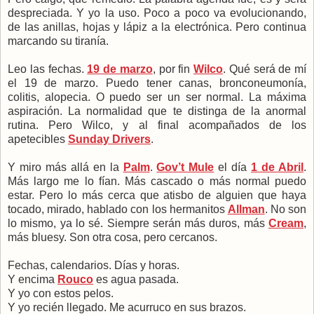
despreciada. Y yo la uso. Poco a poco va evolucionando,
de las anillas, hojas y lápiz a la electrónica. Pero continua
marcando su tiranía.
Leo las fechas.
19 de marzo
, por fin
Wilco
. Qué será de mí
el 19 de marzo. Puedo tener canas, bronconeumonía,
colitis, alopecia. O puedo ser un ser normal. La máxima
aspiración. La normalidad que te distinga de la anormal
rutina. Pero Wilco, y al final acompañados de los
apetecibles
Sunday Drivers
.
Y miro más allá en la
Palm
.
Gov’t Mule
el día
1 de Abril
.
Más largo me lo fían. Más cascado o más normal puedo
estar. Pero lo más cerca que atisbo de alguien que haya
tocado, mirado, hablado con los hermanitos
Allman
. No son
lo mismo, ya lo sé. Siempre serán más duros, más
Cream
,
más bluesy. Son otra cosa, pero cercanos.
Fechas, calendarios. Días y horas.
Y encima
Rouco
es agua pasada.
Y yo con estos pelos.
Y yo recién llegado. Me acurruco en sus brazos.