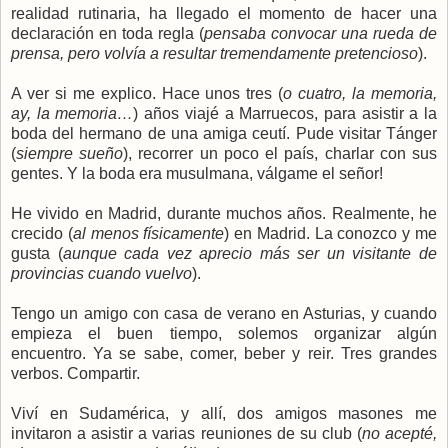
realidad rutinaria, ha llegado el momento de hacer una
declaración en toda regla (
pensaba convocar una rueda de
prensa, pero volvía a resultar tremendamente pretencioso
).
A ver si me explico. Hace unos tres (
o cuatro, la memoria,
ay, la memoria…
) años viajé a Marruecos, para asistir a la
boda del hermano de una amiga ceutí. Pude visitar Tánger
(
siempre sueño
), recorrer un poco el país, charlar con sus
gentes. Y la boda era musulmana, válgame el señor!
He vivido en Madrid, durante muchos años. Realmente, he
crecido (
al menos físicamente
) en Madrid. La conozco y me
gusta (
aunque cada vez aprecio más ser un visitante de
provincias cuando vuelvo
).
Tengo un amigo con casa de verano en Asturias, y cuando
empieza el buen tiempo, solemos organizar algún
encuentro. Ya se sabe, comer, beber y reir. Tres grandes
verbos. Compartir.
Viví en Sudamérica, y allí, dos amigos masones me
invitaron a asistir a varias reuniones de su club (
no acepté,