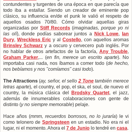
contundentes y turgentes de una época en que parecía que
todo iba a estallar. Siendo un creador de eminente pop
clásico, su influencia en/de el punk le valió el respeto de
aquellos osados 70/80. Cómo olvidar aquellas giras
organizadas por
Stiff Records
(
imaginadas, porque yo ni
las olí
), donde podías saborear juntos a
Nick Lowe
,
Ian
Dury
,
Wreckless Eric
y al
Costello
, con aquellos aromas
Brinsley Schwarz
y a oscuro y cervecero pub inglés. Por
no hablar de otros artefactos de la factoría,
Any Trouble
,
Graham Parker
,... (
en fin, merece un escrito aparte
). No
importaba casi nada, nos íbamos a comer todo (
de hecho,
nos bebíamos y nos "comíamos" casi todo
).
The Attractions
(
ay, señor, el sello
2 Tone
también merece
letras aparte
), el country, el pop, el ska, el soul, de nuevo el
country, la música clásica del
Brodsky Quartet
, el jazz,
además de innumerables colaboraciones con gente de
distinto (
y no siempre memorable
) pelaje.
Hace años (
mmm, recuerdos borrosos, no lo juraría
) le vi
como telonero de
Springsteen
en un estadio. No era ni el
lugar, ni el momento. Ahora el
7 de Junio
lo tendré en
casa
.