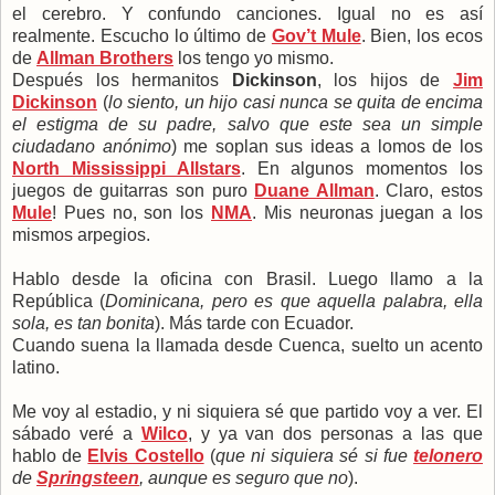
el cerebro. Y confundo canciones. Igual no es así
realmente. Escucho lo último de
Gov’t Mule
. Bien, los ecos
de
Allman Brothers
los tengo yo mismo.
Después los hermanitos
Dickinson
, los hijos de
Jim
Dickinson
(
lo siento, un hijo casi nunca se quita de encima
el estigma de su padre, salvo que este sea un simple
ciudadano anónimo
) me soplan sus ideas a lomos de los
North Mississippi Allstars
. En algunos momentos los
juegos de guitarras son puro
Duane Allman
. Claro, estos
Mule
! Pues no, son los
NMA
. Mis neuronas juegan a los
mismos arpegios.
Hablo desde la oficina con Brasil. Luego llamo a la
República (
Dominicana, pero es que aquella palabra, ella
sola, es tan bonita
). Más tarde con Ecuador.
Cuando suena la llamada desde Cuenca, suelto un acento
latino.
Me voy al estadio, y ni siquiera sé que partido voy a ver. El
sábado veré a
Wilco
, y ya van dos personas a las que
hablo de
Elvis Costello
(
que ni siquiera sé si fue
telonero
de
Springsteen
, aunque es seguro que no
).