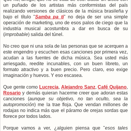
un puñado de los artistas más conformistas del país
realizando versiones de clásicos de la música brasileña y
bajo el título "
Samba pa ti
" no deja de ser una simple
operación de marketing, uno de esos palos de ciego que la
industria musical acostumbra a dar en busca de su
(
improbable
) salida del túnel.
No creo que ni una sola de las personas que se acerquen a
este engendro y escuchen esas canciones por primera vez,
acudan a las fuentes de dicha música. Sea usted más
arriesgado, reedite incunables, con un buen libreto, un
formato atractivo y a buen precio. Pero claro, eso exige
imaginación y huevos. Y eso escasea.
Que gente como
Lucrecia
,
Alejandro Sanz
,
Café Quijano
,
Rosario
y demás quieran hacerme creer que adoran estas
canciones (
aunque su objetivo, no tan oculto, sea la
autopromoción
) me la trae floja. Que vendan millones de
rodajas no indica más que el páramo de orejas sordas que
florece por todos lados.
Porque vamos a ver, ¿alguien piensa que "
esos tales