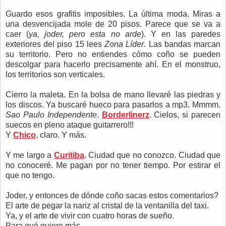
Guardo esos grafitis imposibles. La última moda. Miras a
una desvencijada mole de 20 pisos. Parece que se va a
caer (
ya, joder, pero esta no arde
). Y en las paredes
exteriores del piso 15 lees
Zona Líder
. Las bandas marcan
su territorio. Pero no entiendes cómo coño se pueden
descolgar para hacerlo precisamente ahí. En el monstruo,
los territorios son verticales.
Cierro la maleta. En la bolsa de mano llevaré las piedras y
los discos. Ya buscaré hueco para pasarlos a mp3. Mmmm.
Sao Paulo Independente
.
Borderlinerz
. Cielos, si parecen
suecos en pleno ataque guitarrero!!!
Y
Chico
, claro. Y más.
Y me largo a
Curitiba
. Ciudad que no conozco. Ciudad que
no conoceré. Me pagan por no tener tiempo. Por estirar el
que no tengo.
Joder, y entonces de dónde coño sacas estos comentarios?
El arte de pegar la nariz al cristal de la ventanilla del taxi.
Ya, y el arte de vivir con cuatro horas de sueño.
Para qué quiero más.