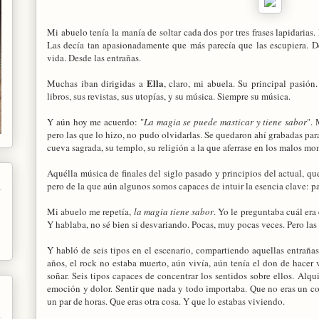
Mi abuelo tenía la manía de soltar cada dos por tres frases lapidarias
Las decía tan apasionadamente que más parecía que las escupiera. D
vida. Desde las entrañas.
Ella
Muchas iban dirigidas a
, claro, mi abuela. Su principal pasión
libros, sus revistas, sus utopías, y su música. Siempre su música.
Y aún hoy me acuerdo: "
La magia se puede masticar y tiene sabor
".
pero las que lo hizo, no pudo olvidarlas. Se quedaron ahí grabadas par
cueva sagrada, su templo, su religión a la que aferrase en los malos m
Aquélla música de finales del siglo pasado y principios del actual, que
pero de la que aún algunos somos capaces de intuir la esencia clave: p
Mi abuelo me repetía,
la magia tiene sabor
. Yo le preguntaba cuál era
Y hablaba, no sé bien si desvariando. Pocas, muy pocas veces. Pero la
Y habló de seis tipos en el escenario, compartiendo aquellas entraña
años, el rock no estaba muerto, aún vivía, aún tenía el don de hacer viv
soñar. Seis tipos capaces de concentrar los sentidos sobre ellos. Alqu
emoción y dolor. Sentir que nada y todo importaba. Que no eras un c
un par de horas. Que eras otra cosa. Y que lo estabas viviendo.