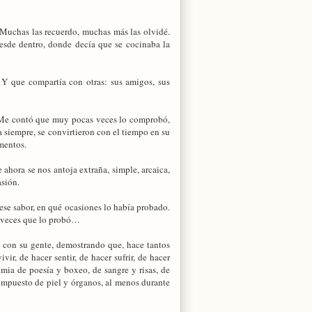
. Muchas las recuerdo, muchas más las olvidé.
esde dentro, donde decía que se cocinaba la
. Y que compartía con otras: sus amigos, sus
 Me contó que muy pocas veces lo comprobó,
a siempre, se convirtieron con el tiempo en su
omentos.
 ahora se nos antoja extraña, simple, arcaica,
asión.
 ese sabor, en qué ocasiones lo había probado.
s veces que lo probó…
s con su gente, demostrando que, hace tantos
ir, de hacer sentir, de hacer sufrir, de hacer
imia de poesía y boxeo, de sangre y risas, de
ompuesto de piel y órganos, al menos durante