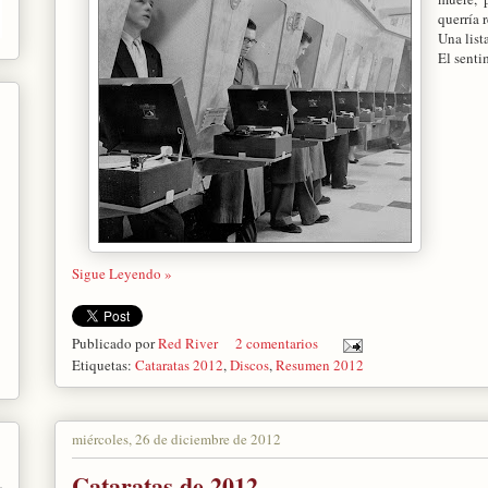
querría 
Una list
El senti
Sigue Leyendo »
Publicado por
Red River
2 comentarios
Etiquetas:
Cataratas 2012
,
Discos
,
Resumen 2012
miércoles, 26 de diciembre de 2012
Cataratas de 2012