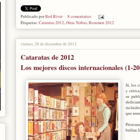
Publicado por
Red River
8 comentarios
Etiquetas:
Cataratas 2012
,
Otras Yerbas
,
Resumen 2012
viernes, 28 de diciembre de 2012
Cataratas de 2012
Los mejores discos internacionales (1-20
Sí, los 
y critic
su publ
dedicam
incluido
que nunc
Prisione
brillan 