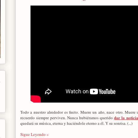
Todo a nuestro alrededor es finito. Muere un año, nace otro. Muere 
dar la notici
recuerdo siempre perviven. Nunca hubiéramos querido
quedará su música, eterna y haciéndole eterno a él. Y su sonrisa. (...)
Sigue Leyendo »