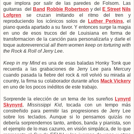
que implora por salir de las paredes de Folsom. Las
guitarras del
Band
Robbie Robertson
y del
E Street
Nils
Lofgren
se cruzan imitando el ritmo del tren y
reproduciendo los icónicos solos de
Luther Perkins
, el
piano queda apartado a su favor. Y entonces surge la magia
en uno de esos trucos del de Louisiana en forma de
transformacion de la canción para personalizarla y darle el
toque autoreverencial
all them women keep on torturing with
the Rock & Roll of Jerry Lee
.
Keep in my Mind
es una de esas baladas Honky Tonk que
recuerda a las grabaciones de Jerry Lee para Mercury
cuando pasada la fiebre del rock & roll volvió su mirada al
country, la firma su colaborador durante años
Mack Vickery
en uno de los pocos inéditos de este trabajo.
Sorprende la elección de un tema de los sureños
Lynyrd
Skynyrd
,
Mississippi Kid
, tocada con un tempo más
constreñido para permitir las progresiones de Jerry Lee
sobre los teclados. Aunque si lo pensamos quizás no
debería sorprendernos tanto, ambos, banda y pianista, son
el ejemplo de lo mas cazurro, en visión simpática, de lo que