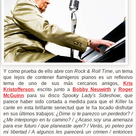
Y como prueba de ello abre con
Rock & Roll Time
, un tema
que lejos de contener flamígeros pianos es un reflexivo
tema de uno de sus más cercanos amigos,
Kris
Kristofferson
, escrito junto a
Bobby Neuwirth
y
Roger
McGuinn
para su disco
Spooky Lady's Sideshow
, que
parece haber sido cortada a medida para que el
Killer
la
cante en esta brillante senectud que le ha tocado disfrutar
en sus últimos trabajos:
¿Dime si te parezco un perdedor? /
¿Me interpongo en tu camino? / ¿Acaso soy una amenaza
para ese futuro / que planeaste ayer? / Verás, yo peleo por
mi libertad / A algunos les parecerá un crimen / entonces