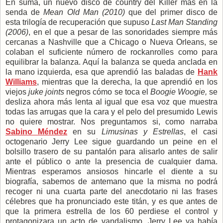
En suma, un nuevo disco de country del Killer más en la
senda de
Mean Old Man (2010)
que del primer disco de
esta trilogía de recuperación que supuso
Last Man Standing
(2006)
, en el que a pesar de las sonoridades siempre más
cercanas a Nashville que a Chicago o Nueva Orleans, se
colaban el suficiente número de rockanrolles como para
equilibrar la balanza. Aquí la balanza se queda anclada en
la mano izquierda, esa que aprendió las baladas de
Hank
Williams
, mientras que la derecha, la que aprendió en los
viejos
juke joints
negros cómo se toca el
Boogie Woogie,
se
desliza ahora más lenta al igual que esa voz que muestra
todas las arrugas que la cara y el pelo del presumido Lewis
no quiere mostrar. Nos preguntamos si, como narraba
Sabino Méndez
en su
Limusinas y Estrellas
, el casi
octogenario Jerry Lee sigue guardando un peine en el
bolsillo trasero de su pantalón para alisarlo antes de salir
ante el público o ante la presencia de cualquier dama.
Mientras esperamos ansiosos hincarle el diente a su
biografía, sabemos de antemano que la misma no podrá
recoger ni una cuarta parte del anecdotario ni las frases
célebres que ha pronunciado este titán, y es que antes de
que la primera estrella de los 60 perdiese el control y
protagonizara un acto de vandalismo, Jerry Lee ya había