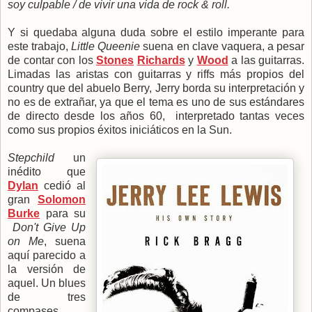
soy culpable / de vivir una vida de rock & roll.
Y si quedaba alguna duda sobre el estilo imperante para
este trabajo,
Little Queenie
suena en clave vaquera, a pesar
de contar con los
Stones
Richards
y
Wood
a las guitarras.
Limadas las aristas con guitarras y riffs más propios del
country que del abuelo Berry, Jerry borda su interpretación y
no es de extrañar, ya que el tema es uno de sus estándares
de directo desde los años 60, interpretado tantas veces
como sus propios éxitos iniciáticos en la Sun.
Stepchild
un
inédito que
Dylan
cedió al
gran
Solomon
Burke
para su
Don't Give Up
on Me
, suena
aquí parecido a
la versión de
aquel. Un blues
de tres
compases