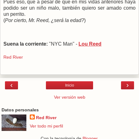
Pues eso, que a pesar de que en mis vidas anteriores haya
podido ser un niño malo, también quiero ser amado como
un perrito.
(
Por cierto, Mr. Reed, ¿será la edad?
)
Suena la corriente:
"NYC Man" -
Lou Reed
Red River
‹
›
Inicio
Ver versión web
Datos personales
Red River
Ver todo mi perfil
Con la tecnología de
Blogger
.