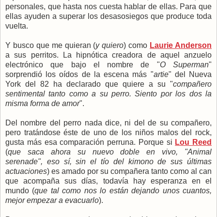
personales, que hasta nos cuesta hablar de ellas. Para que
ellas ayuden a superar los desasosiegos que produce toda
vuelta.
Y busco que me quieran (
y quiero
) como
Laurie Anderson
a sus perritos. La hipnótica creadora de aquel anzuelo
electrónico que bajo el nombre de "
O Superman
"
sorprendió los oídos de la escena más "
artie
" del Nueva
York del 82 ha declarado que quiere a su "
compañero
sentimental tanto como a su perro. Siento por los dos la
misma forma de amor
".
Del nombre del perro nada dice, ni del de su compañero,
pero tratándose éste de uno de los niños malos del rock,
gusta más esa comparación perruna. Porque si
Lou Reed
(
que saca ahora su nuevo doble en vivo, "Animal
serenade", eso sí, sin el tío del kimono de sus últimas
actuaciones
) es amado por su compañera tanto como al can
que acompaña sus días, todavía hay esperanza en el
mundo (
que tal como nos lo están dejando unos cuantos,
mejor empezar a evacuarlo
).