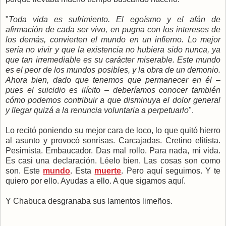
"
Toda vida es sufrimiento. El egoísmo y el afán de
afirmación de cada ser vivo, en pugna con los intereses de
los demás, convierten el mundo en un infierno. Lo mejor
sería no vivir y que la existencia no hubiera sido nunca, ya
que tan irremediable es su carácter miserable. Este mundo
es el peor de los mundos posibles, y la obra de un demonio.
Ahora bien, dado que tenemos que permanecer en él –
pues el suicidio es ilícito – deberíamos conocer también
cómo podemos contribuir a que disminuya el dolor general
y llegar quizá a la renuncia voluntaria a perpetuarlo
".
Lo recitó poniendo su mejor cara de loco, lo que quitó hierro
al asunto y provocó sonrisas. Carcajadas. Cretino elitista.
Pesimista. Embaucador. Das mal rollo. Para nada, mi vida.
Es casi una declaración. Léelo bien. Las cosas son como
son. Este
mundo
. Esta
muerte
. Pero aquí seguimos. Y te
quiero por ello. Ayudas a ello. A que sigamos aquí.
Y Chabuca desgranaba sus lamentos limeños.