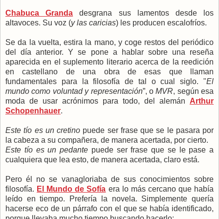
Chabuca Granda
desgrana sus lamentos desde los
altavoces. Su voz (
y las caricias
) les producen escalofríos.
Se da la vuelta, estira la mano, y coge restos del periódico
del día anterior. Y se pone a hablar sobre una reseña
aparecida en el suplemento literario acerca de la reedición
en castellano de una obra de esas que llaman
fundamentales para la filosofía de tal o cual siglo. "
El
mundo como voluntad y representación
”, o
MVR
, según esa
moda de usar acrónimos para todo, del alemán
Arthur
Schopenhauer
.
Este tío es un cretino
puede ser frase que se le pasara por
la cabeza a su compañera, de manera acertada, por cierto.
Este tío es un pedante
puede ser frase que se le pase a
cualquiera que lea esto, de manera acertada, claro está.
Pero él no se vanagloriaba de sus conocimientos sobre
filosofía.
El Mundo de Sofía
era lo más cercano que había
leído en tiempo. Prefería la novela. Simplemente quería
hacerse eco de un párrafo con el que se había identificado,
porque llevaba mucho tiempo buscando hacerlo: