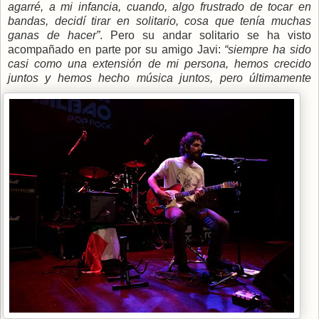
agarré, a mi infancia, cuando, algo frustrado de tocar en
bandas, decidí tirar en solitario, cosa que tenía muchas
ganas de hacer”
. Pero su andar solitario se ha visto
acompañado en parte por su amigo Javi:
“siempre ha sido
casi como una extensión de mi persona, hemos crecido
juntos y hemos hecho música
juntos, pero últimamente