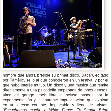
nombre que ahora preside su primer disco,
Bacán
, editado
por Famèlic, sello al que conocieron en un festival y por el
que hubo interés mutuo. Un disco y una música que remite
directamente a una psicodelia empapada de tonos densos,
alma de garage, rock libre e incluso paseos por la
experimentación y la aparente improvisación, que explota
en un directo cortante, implacable y lleno de aristas.
“Escuchamos mucho a White Fence, Ty Segall, Brian