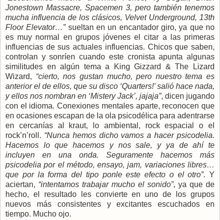
Jonestown Massacre, Spacemen 3, pero también tenemos
mucha influencia de los clásicos, Velvet Underground, 13th
Floor Elevator…”
sueltan en un encantador giro, ya que no
es muy normal en grupos jóvenes el citar a las primeras
influencias de sus actuales influencias. Chicos que saben,
controlan y sonríen cuando este cronista apunta algunas
similitudes en algún tema a King Gizzard & The Lizard
Wizard,
“cierto, nos gustan mucho, pero nuestro tema es
anterior el de ellos, que su disco ‘Quarters!’ salió hace nada,
y ellos nos nombran en ‘Mistery Jack’, jajaja”
, dicen jugando
con el idioma. Conexiones mentales aparte, reconocen que
en ocasiones escapan de la ola psicodélica para adentrarse
en cercanías al kraut, lo ambiental, rock espacial o el
rock’n’roll.
“Nunca hemos dicho vamos a hacer psicodelia.
Hacemos lo que hacemos y nos sale, y ya de ahí te
incluyen en una onda. Seguramente hacemos más
psicodelia por el método, ensayo, jam, variaciones libres…
que por la forma del tipo ponle este efecto o el otro”
. Y
aciertan,
“intentamos trabajar mucho el sonido”
, ya que de
hecho, el resultado les convierte en uno de los grupos
nuevos más consistentes y excitantes escuchados en
tiempo. Mucho ojo.