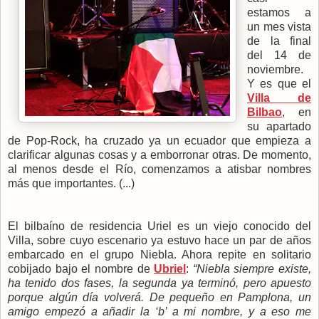
estamos a
un mes vista
de la final
del 14 de
noviembre.
Y es que el
Villa de
Bilbao
, en
su apartado
de Pop-Rock, ha cruzado ya un ecuador que empieza a
clarificar algunas cosas y a emborronar otras. De momento,
al menos desde el Río, comenzamos a atisbar nombres
más que importantes. (...)
El bilbaíno de residencia Uriel es un viejo conocido del
Villa, sobre cuyo escenario ya estuvo hace un par de años
embarcado en el grupo Niebla. Ahora repite en solitario
cobijado bajo el nombre de
Ubriel
:
“Niebla siempre existe,
ha tenido dos fases, la segunda ya terminó, pero apuesto
porque algún día volverá. De pequeño en Pamplona, un
amigo empezó a añadir la ‘b’ a mi nombre, y a eso me