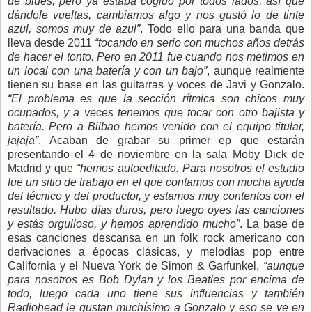
de blues, pero ya estaba cogido por todos lados, así que
dándole vueltas, cambiamos algo y nos gustó lo de tinte
azul, somos muy de azul”
. Todo ello para una banda que
lleva desde 2011
“tocando en serio con muchos años detrás
de hacer el tonto. Pero en 2011 fue cuando nos metimos en
un local con una batería y con un bajo”
, aunque realmente
tienen su base en las guitarras y voces de Javi y Gonzalo.
“El problema es que la sección rítmica son chicos muy
ocupados, y a veces tenemos que tocar con otro bajista y
batería. Pero a Bilbao hemos venido con el equipo titular,
jajaja”
. Acaban de grabar su primer ep que estarán
presentando el 4 de noviembre en la sala Moby Dick de
Madrid y que
“hemos autoeditado. Para nosotros el estudio
fue un sitio de trabajo en el que contamos con mucha ayuda
del técnico y del productor, y estamos muy contentos con el
resultado. Hubo días duros, pero luego oyes las canciones
y estás orgulloso, y hemos aprendido mucho”
. La base de
esas canciones descansa en un folk rock americano con
derivaciones a épocas clásicas, y melodías pop entre
California y el Nueva York de Simon & Garfunkel,
“aunque
para nosotros es Bob Dylan y los Beatles por encima de
todo, luego cada uno tiene sus influencias y también
Radiohead le gustan muchísimo a Gonzalo y eso se ve en