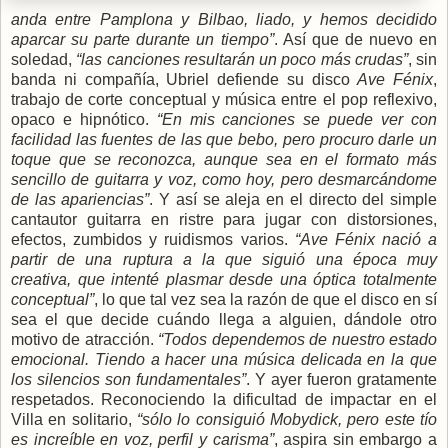
anda entre Pamplona y Bilbao, liado, y hemos decidido
aparcar su parte durante un tiempo”
. Así que de nuevo en
soledad,
“las canciones resultarán un poco más crudas”
, sin
banda ni compañía, Ubriel defiende su disco
Ave Fénix
,
trabajo de corte conceptual y música entre el pop reflexivo,
opaco e hipnótico.
“En mis canciones se puede ver con
facilidad las fuentes de las que bebo, pero procuro darle un
toque que se reconozca, aunque sea en el formato más
sencillo de guitarra y voz, como hoy, pero desmarcándome
de las apariencias”
. Y así se aleja en el directo del simple
cantautor guitarra en ristre para jugar con distorsiones,
efectos, zumbidos y ruidismos varios.
“Ave Fénix nació a
partir de una ruptura a la que siguió una época muy
creativa, que intenté plasmar desde una óptica totalmente
conceptual”
, lo que tal vez sea la razón de que el disco en sí
sea el que decide cuándo llega a alguien, dándole otro
motivo de atracción.
“Todos dependemos de nuestro estado
emocional. Tiendo a hacer una música delicada en la que
los silencios son fundamentales”
. Y ayer fueron gratamente
respetados. Reconociendo la dificultad de impactar en el
Villa en solitario,
“sólo lo consiguió Mobydick, pero este tío
es increíble en voz, perfil y carisma”
, aspira sin embargo a