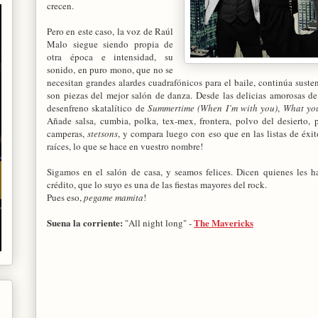
crecen.
Pero en este caso, la voz de Raúl
Malo siegue siendo propia de
otra época e intensidad, su
sonido, en puro mono, que no se
necesitan grandes alardes cuadrafónicos para el baile, continúa sust
son piezas del mejor salón de danza. Desde las delicias amorosas d
desenfreno skatalítico de
Summertime (When I’m with you)
,
What yo
Añade salsa, cumbia, polka, tex-mex, frontera, polvo del desierto, 
camperas,
stetsons
, y compara luego con eso que en las listas de éxi
raíces, lo que se hace en vuestro nombre!
Sigamos en el salón de casa, y seamos felices. Dicen quienes les h
crédito, que lo suyo es una de las fiestas mayores del rock.
Pues eso,
pegame mamita
!
Suena la corriente:
The Mavericks
"All night long" -