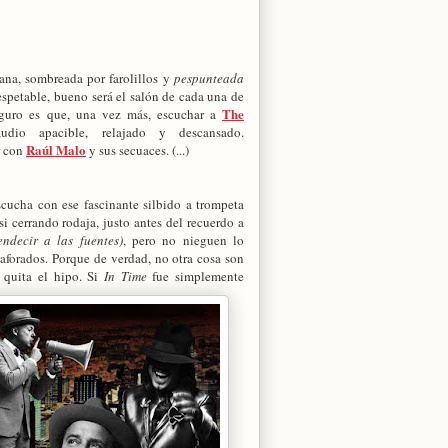
cana, sombreada por farolillos y
pespunteada
spetable, bueno será el salón de cada una de
The
seguro es que, una vez más, escuchar a
dio apacible, relajado y descansado.
Raúl Malo
r con
y sus secuaces. (...)
scucha con ese fascinante silbido a trompeta
i cerrando rodaja, justo antes del recuerdo a
ndecir a las fuentes)
, pero no nieguen lo
aforados. Porque de verdad, no otra cosa son
 quita el hipo. Si
In Time
fue simplemente