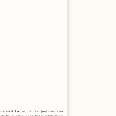
mismo nivel. Lo que disfruté en junio viéndoles
no bailas con ellos no tienes sangre en las