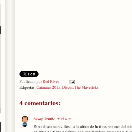
Publicado por
Red River
Etiquetas:
Cataratas 2015
,
Discos
,
The Mavericks
4 comentarios:
Savoy Truffle
9:35 a. m.
Es un disco maravilloso, a la altura de In time, son casi del 
en vivo no tiene palabras, son una bandaza memorable y si 