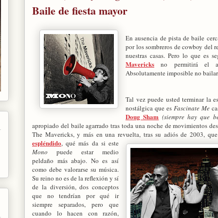
Baile de fiesta mayor
En ausencia de pista de baile cer
por los sombreros de cowboy del re
nuestras casas. Pero lo que es 
Mavericks
no permitirá el au
Absolutamente imposible no baila
Tal vez puede usted terminar la e
nostálgica que es
Fascinate Me
cas
Doug Sham
(siempre hay que be
apropiado del baile agarrado tras toda una noche de movimientos des
The Mavericks, y más en una revuelta, tras su adiós de 2003, que
espléndido
,
qué más da si este
Mono
puede estar medio
peldaño más abajo. No es así
como debe valorarse su música.
Su reino no es de la reflexión y sí
de la diversión, dos conceptos
que no tendrían por qué ir
siempre separados, pero que
cuando lo hacen con razón,