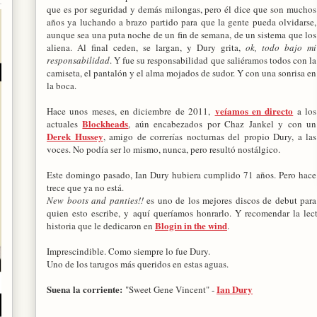
que es por seguridad y demás milongas, pero él dice que son muchos
años ya luchando a brazo partido para que la gente pueda olvidarse,
aunque sea una puta noche de un fin de semana, de un sistema que los
aliena. Al final ceden, se largan, y Dury grita,
ok, todo bajo mi
responsabilidad
. Y fue su responsabilidad que saliéramos todos con la
camiseta, el pantalón y el alma mojados de sudor. Y con una sonrisa en
la boca.
veíamos en directo
Hace unos meses, en diciembre de 2011,
a los
Blockheads
actuales
, aún encabezados por Chaz Jankel y con un
Derek Hussey
, amigo de correrías nocturnas del propio Dury, a las
voces. No podía ser lo mismo, nunca, pero resultó nostálgico.
Este domingo pasado, Ian Dury hubiera cumplido 71 años. Pero hace
trece que ya no está.
New boots and panties!!
es uno de los mejores discos de debut para
quien esto escribe, y aquí queríamos honrarlo. Y recomendar la lec
Blogin in the wind
historia que le dedicaron en
.
Imprescindible. Como siempre lo fue Dury.
Uno de los tarugos más queridos en estas aguas.
Suena la corriente:
Ian Dury
"Sweet Gene Vincent" -