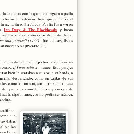
 la emoción con la que me dirigía a aquella
as afueras de Valencia. Tuvo que ser sobre el
 la memoria está nublada. Por fin iba a ver en
Ian Dury & The Blockheads
 a
, y había
a machacar a conciencia su disco de debut,
ts and panties!! (1977)
. Uno de esos discos
an marcado mi juventud. (...)
bitación de casa de mis padres, años antes, en
 sonaba
If I was with a woman
. Esos pasajes
 tan bien le sentaban a su voz, a su banda, a
erminar desbarrando, como en tantas de sus
tidos como un mantra, sin instrumentos, casi
 de que comenzara la fuerza y energía de
hí había algo insano, eso no podía ser música.
bendita.
nsmitir un
cuerpo que
, no dabas
olio a los
 mezcla de