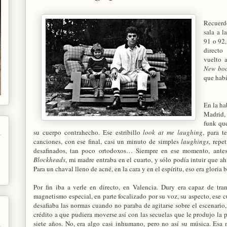
Recuerdo
sala a l
91 o 92,
directo
vuelto 
New boo
que habí
En la ha
Madrid,
funk que
su cuerpo contrahecho. Ese estribillo
look at me laughing
, para t
canciones, con ese final, casi un minuto de simples
laughings
, repe
desafinados, tan poco ortodoxos… Siempre en ese momento, antes
Blockheads
, mi madre entraba en el cuarto, y sólo podía intuir que a
Para un chaval lleno de acné, en la cara y en el espíritu, eso era gloria 
Por fin iba a verle en directo, en Valencia. Dury era capaz de tra
magnetismo especial, en parte focalizado por su voz, su aspecto, ese 
desafiaba las normas cuando no paraba de agitarse sobre el escenario
crédito a que pudiera moverse así con las secuelas que le produjo la p
siete años. No, era algo casi inhumano, pero no así su música. Esa