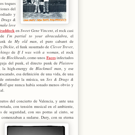
dos toques
ciones del
 odiado y
 Drugs &
make love
Craddock
en
Sweet Gene Vincent
, el rock casi
o de
I’m partial to your abracadabra
, el
-funk de
My old man
, el puro cabaret de
ay Dickie
, el funk susurrado de
Clevor Trever
,
ghings
de
If I was with a woman
, el rock
Faces
o de
Blockheads
, como unos
infectados
aguja del punk, el directo punk de
Plaistow
, la high-energy de
Blackmail man
, y ese
scarado, esa definición de una vida, de una
de entender la música, un
Sex & Drugs &
Roll
que nunca había sonado menos obvio y
al.
nutos del concierto de Valencia, y ante una
rrotada, con tensión musical en el ambiente,
os de seguridad, con sus porras al cinto, se
comenzaban a sudarse. Dury, con su eterna