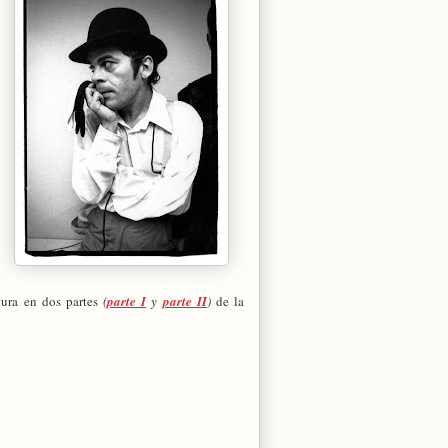
tura en dos partes
(
parte I
y
parte II
)
de la