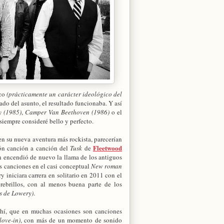
ico
(prácticamente un carácter ideológico del
ado del asunto, el resultado funcionaba. Y así
y (1985)
,
Camper Van Beethoven (1986)
o el
 siempre consideré bello y perfecto.
n su nueva aventura más rockista, parecerían
Fleetwood
ión canción a canción del
Tusk
de
n encendió de nuevo la llama de los antiguos
 canciones en el casi conceptual
New roman
y iniciara carrera en solitario en 2011 con el
cerebrillos, con al menos buena parte de los
s de Lowery)
.
 ahí, que en muchas ocasiones son canciones
love-in)
, con más de un momento de sonido