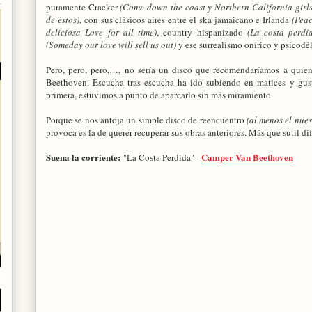
puramente Cracker
(Come down the coast y Northern California girls
de éstos)
, con sus clásicos aires entre el ska jamaicano e Irlanda
(Peac
deliciosa Love for all time)
, country hispanizado
(La costa perdi
(Someday our love will sell us out)
y ese surrealismo onírico y psicodél
Pero, pero, pero,…, no sería un disco que recomendaríamos a quie
Beethoven. Escucha tras escucha ha ido subiendo en matices y gust
primera, estuvimos a punto de aparcarlo sin más miramiento.
Porque se nos antoja un simple disco de reencuentro
(al menos el nues
provoca es la de querer recuperar sus obras anteriores. Más que sutil di
Suena la corriente:
Camper Van Beethoven
"La Costa Perdida" -