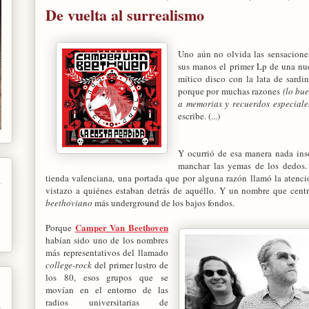
De vuelta al surrealismo
Uno aún no olvida las sensacion
sus manos el primer Lp de una n
mítico disco con la lata de sardi
porque por muchas razones
(lo bu
a memorias y recuerdos especiale
escribe. (...)
Y ocurrió de esa manera nada ins
manchar las yemas de los dedos.
tienda valenciana, una portada que por alguna razón llamó la atenc
vistazo a quiénes estaban detrás de aquéllo. Y un nombre que cent
beethoviano
más underground de los bajos fondos.
Camper Van Beethoven
Porque
habían sido uno de los nombres
más representativos del llamado
college-rock
del primer lustro de
los 80, esos grupos que se
movían en el entorno de las
radios universitarias de