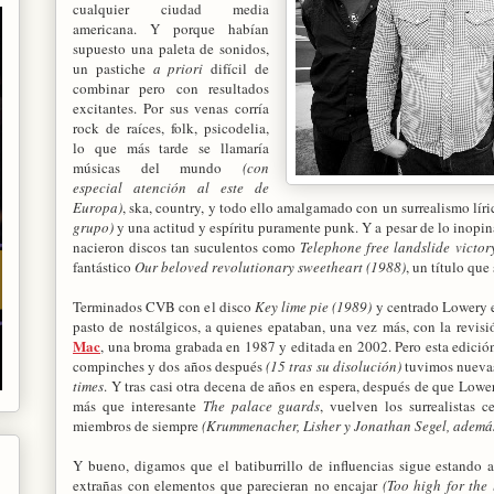
cualquier ciudad media
americana. Y porque habían
supuesto una paleta de sonidos,
un pastiche
a priori
difícil de
combinar pero con resultados
excitantes. Por sus venas corría
rock de raíces, folk, psicodelia,
lo que más tarde se llamaría
músicas del mundo
(con
especial atención al este de
Europa)
, ska, country, y todo ello amalgamado con un surrealismo lír
grupo)
y una actitud y espíritu puramente punk. Y a pesar de lo inopin
nacieron discos tan suculentos como
Telephone free landslide victor
fantástico
Our beloved revolutionary sweetheart (1988)
, un título que
Terminados CVB con el disco
Key lime pie (1989)
y centrado Lowery e
pasto de nostálgicos, a quienes epataban, una vez más, con la revis
Mac
, una broma grabada en 1987 y editada en 2002. Pero esta edició
compinches y dos años después
(15 tras su disolución)
tuvimos nuevas
times
. Y tras casi otra decena de años en espera, después de que Lower
más que interesante
The palace guards
, vuelven los surrealistas 
miembros de siempre
(Krummenacher, Lisher y Jonathan Segel, ademá
Y bueno, digamos que el batiburrillo de influencias sigue estando
extrañas con elementos que parecieran no encajar
(Too high for the 