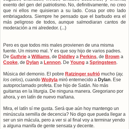
exento del gen del patriotismo. No, definitivamente, no creo
que ni ellos me quisieran a su lado. Cosa por otro lado
embriagadora. Siempre he pensado que el barbudo era el
más peligroso de todos, aunque salmodiaran cantos de
moderación a mi alrededor. (...)
Pero es que todos mis males provienen de una misma
fuente. Un mismo mal. Y es que soy hijo de varios padres.
De
Guthrie
a
Williams
, de
Diddley
a
Perkins
, de
Brown
a
Cooke
, de
Dylan
a
Lennon
. De
Young
a
Springsteen
.
Música del demonio. El pobre
Ratzinger sufrió
mucho (
ay,
los celos
), cuando
Wojtyla
miró enternecido a
Dylan
. Ese
autoproclamado profeta. Ese hijo de Satán. No más
guitarras en la liturgia. De ninguna manera. Gregoriano por
ahora, y en latín de nuevo mañana.
Mira, el latín sí me gusta. Será que aún hoy mantengo un
minúscula semilla de decencia? No digo que pueda llegar a
ser un sin mácula, pero a ver si al final voy a terminar yendo
a alguna manifa de gente sensata y decente.