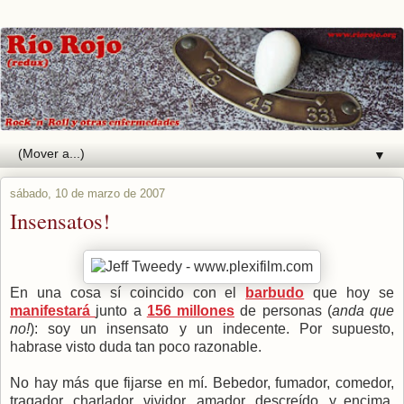
▼
sábado, 10 de marzo de 2007
Insensatos!
En una cosa sí coincido con el
barbudo
que hoy se
manifestará
junto a
156 millones
de personas (
anda que
no!
): soy un insensato y un indecente. Por supuesto,
habrase visto duda tan poco razonable.
No hay más que fijarse en mí. Bebedor, fumador, comedor,
tragador, charlador, vividor, amador, descreído, y encima,