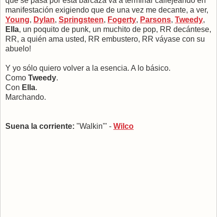
que se pasa por esta barcaza va a terminar callejeando en
manifestación exigiendo que de una vez me decante, a ver,
Young
,
Dylan
,
Springsteen
,
Fogerty
,
Parsons
,
Tweedy
,
Ella
, un poquito de punk, un muchito de pop, RR decántese,
RR, a quién ama usted, RR embustero, RR váyase con su
abuelo!
Y yo sólo quiero volver a la esencia. A lo básico.
Como
Tweedy
.
Con
Ella
.
Marchando.
Suena la corriente:
"Walkin'" -
Wilco