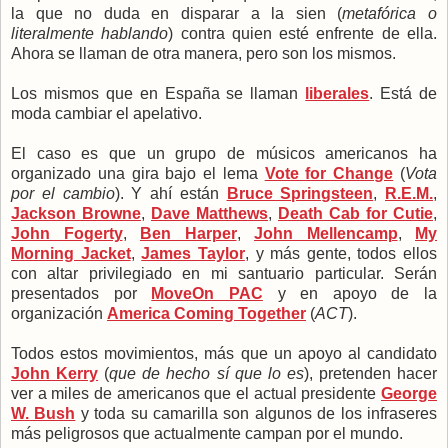
la que no duda en disparar a la sien (
metafórica o
literalmente hablando
) contra quien esté enfrente de ella.
Ahora se llaman de otra manera, pero son los mismos.
Los mismos que en España se llaman
liberales
. Está de
moda cambiar el apelativo.
El caso es que un grupo de músicos americanos ha
organizado una gira bajo el lema
Vote for Change
(
Vota
por el cambio
). Y ahí están
Bruce Springsteen
,
R.E.M.
,
Jackson Browne
,
Dave Matthews
,
Death Cab for Cutie
,
John Fogerty
,
Ben Harper
,
John Mellencamp
,
My
Morning Jacket
,
James Taylor
, y más gente, todos ellos
con altar privilegiado en mi santuario particular. Serán
presentados por
MoveOn PAC
y en apoyo de la
organización
America Coming Together
(
ACT
).
Todos estos movimientos, más que un apoyo al candidato
John Kerry
(
que de hecho sí que lo es
), pretenden hacer
ver a miles de americanos que el actual presidente
George
W. Bush
y toda su camarilla son algunos de los infraseres
más peligrosos que actualmente campan por el mundo.