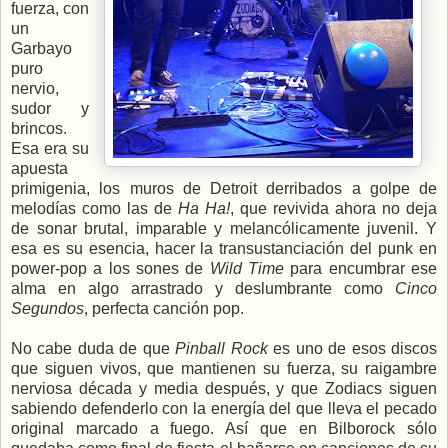
fuerza, con
un
Garbayo
puro
nervio,
sudor y
brincos.
Esa era su
apuesta
primigenia, los muros de Detroit derribados a golpe de
melodías como las de
Ha Ha!
, que revivida ahora no deja
de sonar brutal, imparable y melancólicamente juvenil. Y
esa es su esencia, hacer la transustanciación del punk en
power-pop a los sones de
Wild Time
para encumbrar ese
alma en algo arrastrado y deslumbrante como
Cinco
Segundos
, perfecta canción pop.
No cabe duda de que
Pinball Rock
es uno de esos discos
que siguen vivos, que mantienen su fuerza, su raigambre
nerviosa década y media después, y que Zodiacs siguen
sabiendo defenderlo con la energía del que lleva el pecado
original marcado a fuego. Así que en Bilborock sólo