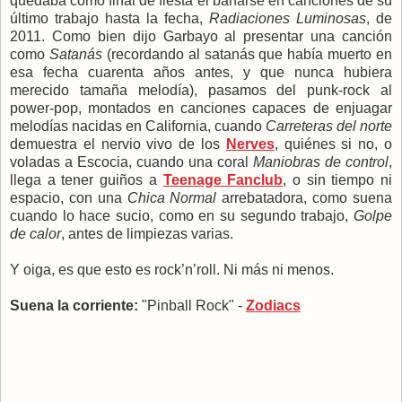
quedaba como final de fiesta el bañarse en canciones de su
último trabajo hasta la fecha,
Radiaciones Luminosas
, de
2011. Como bien dijo Garbayo al presentar una canción
como
Satanás
(recordando al satanás que había muerto en
esa fecha cuarenta años antes, y que nunca hubiera
merecido tamaña melodía), pasamos del punk-rock al
power-pop, montados en canciones capaces de enjuagar
melodías nacidas en California, cuando
Carreteras del norte
demuestra el nervio vivo de los
Nerves
, quiénes si no, o
voladas a Escocia, cuando una coral
Maniobras de control
,
llega a tener guiños a
Teenage Fanclub
, o sin tiempo ni
espacio, con una
Chica Normal
arrebatadora, como suena
cuando lo hace sucio, como en su segundo trabajo,
Golpe
de calor
, antes de limpiezas varias.
Y oiga, es que esto es rock’n’roll. Ni más ni menos.
Suena la corriente:
"Pinball Rock" -
Zodiacs