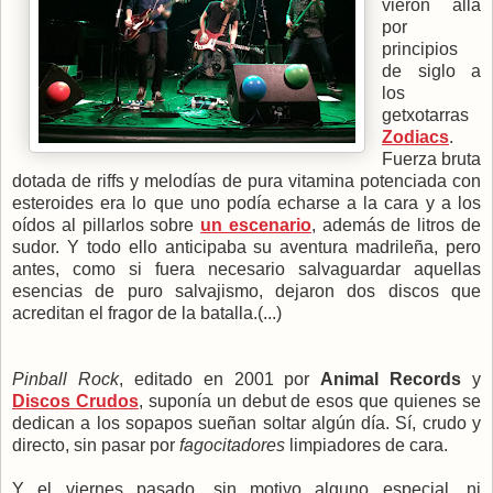
vieron allá
por
principios
de siglo a
los
getxotarras
Zodiacs
.
Fuerza bruta
dotada de riffs y melodías de pura vitamina potenciada con
esteroides era lo que uno podía echarse a la cara y a los
oídos al pillarlos sobre
un escenario
, además de litros de
sudor. Y todo ello anticipaba su aventura madrileña, pero
antes, como si fuera necesario salvaguardar aquellas
esencias de puro salvajismo, dejaron dos discos que
acreditan el fragor de la batalla.(...)
Pinball Rock
, editado en 2001 por
Animal Records
y
Discos Crudos
, suponía un debut de esos que quienes se
dedican a los sopapos sueñan soltar algún día. Sí, crudo y
directo, sin pasar por
fagocitadores
limpiadores de cara.
Y el viernes pasado, sin motivo alguno especial, ni