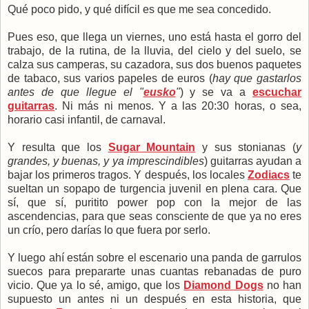
Qué poco pido, y qué difícil es que me sea concedido.
Pues eso, que llega un viernes, uno está hasta el gorro del
trabajo, de la rutina, de la lluvia, del cielo y del suelo, se
calza sus camperas, su cazadora, sus dos buenos paquetes
de tabaco, sus varios papeles de euros (
hay que gastarlos
antes de que llegue el "
eusko
"
) y se va a
escuchar
guitarras
. Ni más ni menos. Y a las 20:30 horas, o sea,
horario casi infantil, de carnaval.
Y resulta que los
Sugar Mountain
y sus stonianas (
y
grandes, y buenas, y ya imprescindibles
) guitarras ayudan a
bajar los primeros tragos. Y después, los locales
Zodiacs
te
sueltan un sopapo de turgencia juvenil en plena cara. Que
sí, que sí, puritito power pop con la mejor de las
ascendencias, para que seas consciente de que ya no eres
un crío, pero darías lo que fuera por serlo.
Y luego ahí están sobre el escenario una panda de garrulos
suecos para prepararte unas cuantas rebanadas de puro
vicio. Que ya lo sé, amigo, que los
Diamond Dogs
no han
supuesto un antes ni un después en esta historia, que