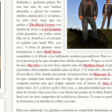
barbudas y greñudas pintas. No
son una más de esas bandas
abocadas a glosar los sonidos
sureños americanos, o al menos,
no sólo. Está claro que sus
The Black Crowes
guiños a
con
Led Zeppelin
mirada de reojo a
están presentes en cortes como
Dig on in
,
Sandbox
o el cercano
al espíritu jam band
Who you
are?
, si bien el primero tiene
Redd Kross
resonancias a unos
comedidos y el último a los habituales resabios psicodélicos. Pero es
en el power-pop las que siempre han sabido atraparnos. Porque es esa f
Big Star
Matthew Sweet
de unos
o, en este disco mucho más, de
, el 
cayéramos directamente rendidos ante su disco
3
. Y todo ello, sin ol
Dinosaur Jr.
Poison Berry Tide
, donde uno puede olisquear restos de
los que siempre han tenido que ver algo más que parte del nombre
Alex C
comparte mucho más que simple espíritu con el bueno de
impactante, he's a better junkie than you...)
, una preciosidad que nos
duro de
Louder than your lips
o un
Shake
tan propio de la Gran Estrel
final con los aires campestres de la deliciosa
January
. Y como no podí
la distorsión y la melodía lo cubre casi todo.
Ellos no cambiarán. La palabra evolución no estará bien deletreada en