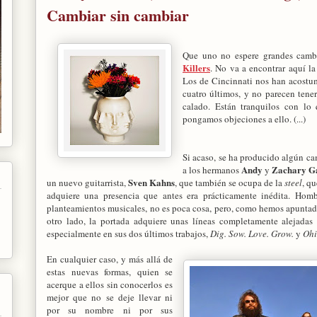
Cambiar sin cambiar
Que uno no espere grandes camb
Killers
. No va a encontrar aquí la
Los de Cincinnati nos han acostum
cuatro últimos, y no parecen tene
calado. Están tranquilos con lo
pongamos objeciones a ello. (...)
Si acaso, se ha producido algún ca
Andy
Zachary G
a los hermanos
y
Sven Kahns
un nuevo guitarrista,
, que también se ocupa de la
steel
, q
adquiere una presencia que antes era prácticamente inédita. Hombr
planteamientos musicales, no es poca cosa, pero, como hemos apuntado
otro lado, la portada adquiere unas líneas completamente alejadas
especialmente en sus dos últimos trabajos,
Dig. Sow. Love. Grow.
y
Ohi
En cualquier caso, y más allá de
estas nuevas formas, quien se
acerque a ellos sin conocerlos es
mejor que no se deje llevar ni
por su nombre ni por sus