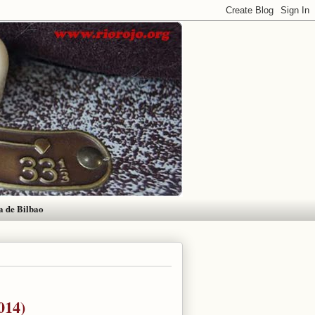
a de Bilbao
014)