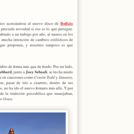
Buffalo
ios acercándose al nuevo disco de
 preciada novedad si eso es lo que persigue.
brado a un trabajo por año, al menos en los
r mucha intención de cambios estilísticos de
 que proponen, y nosotros tampoco es que
mbio de forma más que de fondo. Por un lado,
abbard
Joey Sebaali
, junto a
, se les ha unido
ue en canciones como
Cousin Todd
y
January
,
e, pasar de trío a cuarteto, dentro de sus
, no ha ido el nuevo formato más allá. Y por
 de la tradición psicodélica que manejaban,
o Grass
.