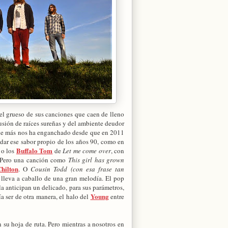
 el grueso de sus canciones que caen de lleno
usión de raíces sureñas y del ambiente deudor
que más nos ha enganchado desde que en 2011
vidar ese sabor propio de los años 90, como en
Buffalo Tom
, o los
de
Let me come over
, con
. Pero una canción como
This girl has grown
hilton
. O
Cousin Todd (con esa frase tan
 lleva a caballo de una gran melodía. El pop
la anticipan un delicado, para sus parámetros,
Young
a ser de otra manera, el halo del
entre
 su hoja de ruta. Pero mientras a nosotros en