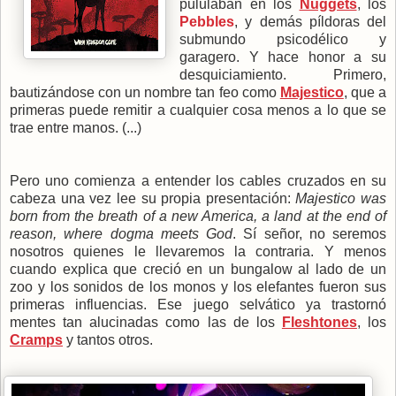
pululaban en los
Nuggets
, los
Pebbles
, y demás píldoras del
submundo psicodélico y
garagero. Y hace honor a su
desquiciamiento. Primero,
bautizándose con un nombre tan feo como
Majestico
, que a
primeras puede remitir a cualquier cosa menos a lo que se
trae entre manos. (...)
Pero uno comienza a entender los cables cruzados en su
cabeza una vez lee su propia presentación:
Majestico was
born from the breath of a new America, a land at the end of
reason, where dogma meets God
. Sí señor, no seremos
nosotros quienes le llevaremos la contraria. Y menos
cuando explica que creció en un bungalow al lado de un
zoo y los sonidos de los monos y los elefantes fueron sus
primeras influencias. Ese juego selvático ya trastornó
mentes tan alucinadas como las de los
Fleshtones
, los
Cramps
y tantos otros.