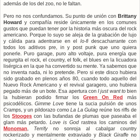
además de los del zoo, no le faltan.
Pero no nos confundamos. Su punto de unión con
Brittany
Howard
y compañía reside únicamente en los comunes
gustos que puedan tener por la historia más oscura del rock
americano. Porque lo suyo se aleja de la grabación de lujo
y cálida para adentrarse en el
lo-fi
descacharrante con
todos los aditivos pre, in y post punk que uno quiera
ponerle. Puro garage, puro alto voltaje, pura energía que
regurgita el rock, el country, el folk, el blues en la licuadora
lisérgica en la que ha convertido su mente. Ya sabemos que
no inventa nada, ni lo pretende. Pero si este disco hubiera
sido grabado en plenos años 80, cuando todo aquello del
Nuevo Rock Americano y el revival garagero, uno hubiera
pegado más de un bote. Esa apertura con
I just want to
bien
la hubieran podido firmar los
Green On Red
más
psicodélicos.
Gimme Love
tiene la sucia pulsión de unos
Cramps, y un pildorazo como
La La Gulag
reúne los riffs de
los
Stooges
con las bufandas de plumas que paseaba el
glam más petardo.
Love is God
rastrea los caminos del
Monoman
,
Terrify
no sonroja al cabalgar country
rockerizado y mentalmente extraviado y
Black Giraffe
no