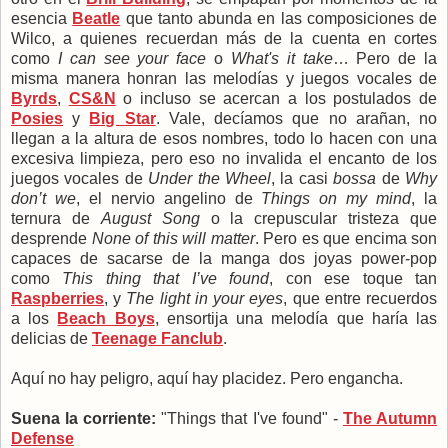
esencia
Beatle
que tanto abunda en las composiciones de
Wilco, a quienes recuerdan más de la cuenta en cortes
como
I can see your face
o
What's it take
… Pero de la
misma manera honran las melodías y juegos vocales de
Byrds
,
CS&N
o incluso se acercan a los postulados de
Posies
y
Big Star
. Vale, decíamos que no arañan, no
llegan a la altura de esos nombres, todo lo hacen con una
excesiva limpieza, pero eso no invalida el encanto de los
juegos vocales de
Under the Wheel
, la casi
bossa
de
Why
don’t we
, el nervio angelino de
Things on my mind
, la
ternura de
August Song
o la crepuscular tristeza que
desprende
None of this will matter
. Pero es que encima son
capaces de sacarse de la manga dos joyas power-pop
como
This thing that I’ve found
, con ese toque tan
Raspberries
, y
The light in your eyes
, que entre recuerdos
a los
Beach Boys
, ensortija una melodía que haría las
delicias de
Teenage Fanclub
.
Aquí no hay peligro, aquí hay placidez. Pero engancha.
Suena la corriente:
"Things that I've found" -
The Autumn
Defense