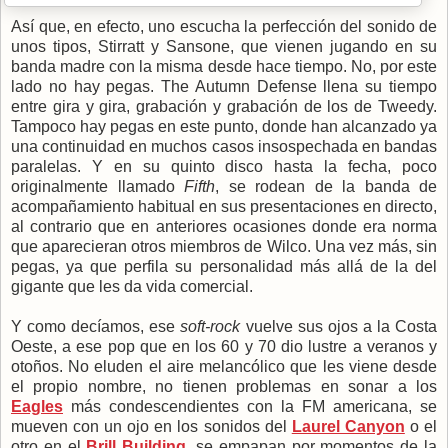
Así que, en efecto, uno escucha la perfección del sonido de
unos tipos, Stirratt y Sansone, que vienen jugando en su
banda madre con la misma desde hace tiempo. No, por este
lado no hay pegas. The Autumn Defense llena su tiempo
entre gira y gira, grabación y grabación de los de Tweedy.
Tampoco hay pegas en este punto, donde han alcanzado ya
una continuidad en muchos casos insospechada en bandas
paralelas. Y en su quinto disco hasta la fecha, poco
originalmente llamado
Fifth
, se rodean de la banda de
acompañamiento habitual en sus presentaciones en directo,
al contrario que en anteriores ocasiones donde era norma
que aparecieran otros miembros de Wilco. Una vez más, sin
pegas, ya que perfila su personalidad más allá de la del
gigante que les da vida comercial.
Y como decíamos, ese
soft-rock
vuelve sus ojos a la Costa
Oeste, a ese pop que en los 60 y 70 dio lustre a veranos y
otoños. No eluden el aire melancólico que les viene desde
el propio nombre, no tienen problemas en sonar a los
Eagles
más condescendientes con la FM americana, se
mueven con un ojo en los sonidos del
Laurel Canyon
o el
otro en el
Brill Building
, se empapan por momentos de la