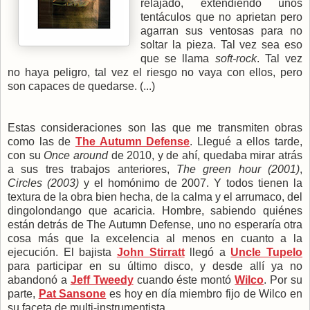
relajado, extendiendo unos
tentáculos que no aprietan pero
agarran sus ventosas para no
soltar la pieza. Tal vez sea eso
que se llama
soft-rock
. Tal vez
no haya peligro, tal vez el riesgo no vaya con ellos, pero
son capaces de quedarse. (...)
Estas consideraciones son las que me transmiten obras
como las de
The Autumn Defense
. Llegué a ellos tarde,
con su
Once around
de 2010, y de ahí, quedaba mirar atrás
a sus tres trabajos anteriores,
The green hour (2001)
,
Circles (2003)
y el homónimo de 2007. Y todos tienen la
textura de la obra bien hecha, de la calma y el arrumaco, del
dingolondango que acaricia. Hombre, sabiendo quiénes
están detrás de The Autumn Defense, uno no esperaría otra
cosa más que la excelencia al menos en cuanto a la
ejecución. El bajista
John Stirratt
llegó a
Uncle Tupelo
para participar en su último disco, y desde allí ya no
abandonó a
Jeff Tweedy
cuando éste montó
Wilco
. Por su
parte,
Pat Sansone
es hoy en día miembro fijo de Wilco en
su faceta de multi-instrumentista.