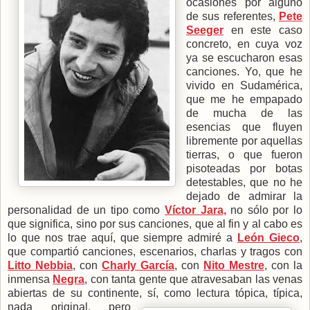
ocasiones por alguno
de sus referentes,
Pete
Seeger
en este caso
concreto, en cuya voz
ya se escucharon esas
canciones. Yo, que he
vivido en Sudamérica,
que me he empapado
de mucha de las
esencias que fluyen
libremente por aquellas
tierras, o que fueron
pisoteadas por botas
detestables, que no he
dejado de admirar la
personalidad de un tipo como
Víctor Jara,
no sólo por lo
que significa, sino por sus canciones, que al fin y al cabo es
lo que nos trae aquí, que siempre admiré a
León Gieco
,
que compartió canciones, escenarios, charlas y tragos con
Litto Nebbia
, con
Charly García
, con
Nito Mestre
, con la
inmensa
Negra
, con tanta gente que atravesaban las venas
abiertas de su continente, sí,
como lectura tópica, típica,
nada original, pero