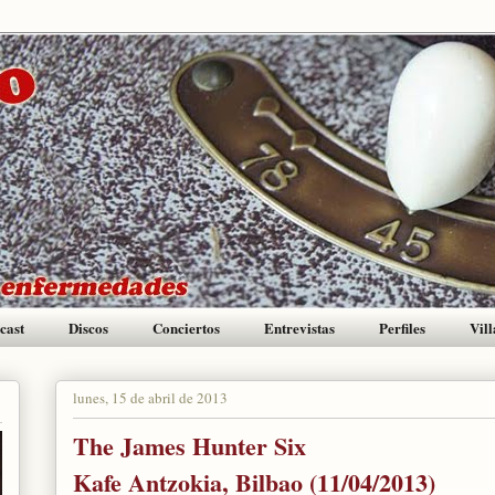
cast
Discos
Conciertos
Entrevistas
Perfiles
Vill
lunes, 15 de abril de 2013
The James Hunter Six
Kafe Antzokia, Bilbao (11/04/2013)