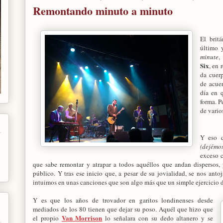
Remontando minuto a minuto
El brit
último 
minute
,
Six
, en
da cuer
de acue
día en 
forma. 
de varios
Y eso 
(dejémos
exceso c
que sabe remontar y atrapar a todos aquéllos que andan dispersos, 
público. Y tras ese inicio que, a pesar de su jovialidad, se nos ant
intuimos en unas canciones que son algo más que un simple ejercicio d
Y es que los años de trovador en garitos londinenses desde
mediados de los 80 tienen que dejar su poso. Aquél que hizo que
Van Morrison
el propio
lo señalara con su dedo altanero y se