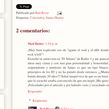
Publicado por
Red River
Etiquetas:
Conciertos
,
James Hunter
2 comentarios:
Mad Hatter
1:54 p. m.
¡Muy bien explicado eso de "agarra el soul y el r&b donde
rock’n’roll"!
Escuché su entrevista en "El Sótano" de Radio 3 y me pareci
ideas muy claras y con una gran personalidad y honestidad
sorprendente y meritorio de James es que un tipo blanco
principios de los 80 y no ha parado desde entonces ¡¡¡Man
banda durante 20 años!!! Señal inequívoca de que es un buen 
que lo escuché estaba convencido de que era negro ¡Me quito 
¡Felicidades por el artículo y por haberlo visto y escuchado en
Responder
Respuestas
Red River
5:22 p. m.