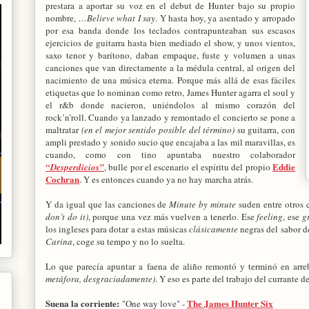
prestara a aportar su voz en el debut de Hunter bajo su propio
nombre,
…Believe what I say
. Y hasta hoy, ya asentado y arropado
por esa banda donde los teclados contrapunteaban sus escasos
ejercicios de guitarra hasta bien mediado el show, y unos vientos,
saxo tenor y barítono, daban empaque, fuste y volumen a unas
canciones que van directamente a la médula central, al origen del
nacimiento de una música eterna. Porque más allá de esas fáciles
etiquetas que lo nominan como retro, James Hunter agarra el soul y
el r&b donde nacieron, uniéndolos al mismo corazón del
rock’n’roll. Cuando ya lanzado y remontado el concierto se pone a
maltratar
(en el mejor sentido posible del término)
su guitarra, con
ampli prestado y sonido sucio que encajaba a las mil maravillas, es
cuando, como con tino apuntaba nuestro colaborador
Eddie
“Desperdicios”
, bulle por el escenario el espíritu del propio
Cochran
. Y es entonces cuando ya no hay marcha atrás.
Y da igual que las canciones de
Minute by minute
suden entre otros 
don’t do it)
, porque una vez más vuelven a tenerlo. Ese
feeling
, ese
g
los ingleses para dotar a estas músicas
clásicamente
negras del sabor d
Carina
, coge su tempo y no lo suelta.
Lo que parecía apuntar a faena de aliño remontó y terminó en ar
metáfora, desgraciadamente)
. Y eso es parte del trabajo del currante de
Suena la corriente:
The James Hunter Six
"One way love" -