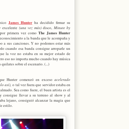
James Hunter
ánico
ha decidido firmar su
y excelente
(una vez más)
disco,
Minute by
The James Hunter
 por primera vez como
 reconocimiento a la banda que le acompaña y
po a sus canciones. Y no podemos estar más
rdo cuando esa banda consigue arroparle un
que la voz no estaba en su mejor estado de
Pero eso no importa mucho cuando hay música
 quilates sobre el escenario. (...)
que Hunter comenzó en exceso
acelerado
lo así),
o tal vez fuera que servidor estaba en
almado. Sea como fuere, el buen artista es el
y consigue llevar a su terreno al show y al
ojaba lejano, consiguió alcanzar la magia que
e estilo.