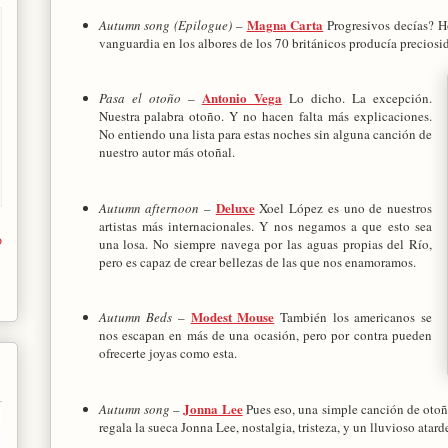
Magna Carta
Autumn song (Epilogue)
–
Progresivos decías? Ho
vanguardia en los albores de los 70 británicos producía precios
Antonio Vega
Pasa el otoño
–
Lo dicho. La excepción.
Nuestra palabra otoño. Y no hacen falta más explicaciones.
No entiendo una lista para estas noches sin alguna canción de
nuestro autor más otoñal.
Deluxe
Autumn afternoon
–
Xoel López es uno de nuestros
artistas más internacionales. Y nos negamos a que esto sea
o
una losa. No siempre navega por las aguas propias del Río,
pero es capaz de crear bellezas de las que nos enamoramos.
Modest Mouse
Autumn Beds
–
También los americanos se
nos escapan en más de una ocasión, pero por contra pueden
ofrecerte joyas como esta.
Jonna Lee
Autumn song
–
Pues eso, una simple canción de otoñ
regala la sueca Jonna Lee, nostalgia, tristeza, y un lluvioso atarde