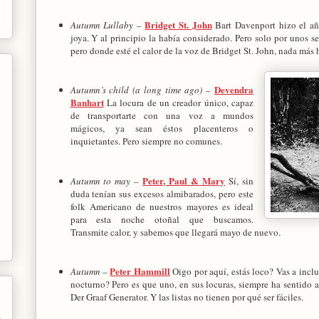
Bridget St. John
Autumn Lullaby
–
Bart Davenport hizo el añ
joya. Y al principio la había considerado. Pero solo por unos 
pero donde esté el calor de la voz de Bridget St. John, nada más 
Devendra
Autumn’s child (a long time ago)
–
Banhart
La locura de un creador único, capaz
de transportarte con una voz a mundos
mágicos, ya sean éstos placenteros o
inquietantes. Pero siempre no comunes.
Peter, Paul & Mary
Autumn to may
–
Sí, sin
duda tenían sus excesos almibarados, pero este
folk Americano de nuestros mayores es ideal
para esta noche otoñal que buscamos.
Transmite calor, y sabemos que llegará mayo de nuevo.
Peter Hammill
Autumn
–
Oigo por aquí, estás loco? Vas a inclu
nocturno? Pero es que uno, en sus locuras, siempre ha sentido a
Der Graaf Generator. Y las listas no tienen por qué ser fáciles.