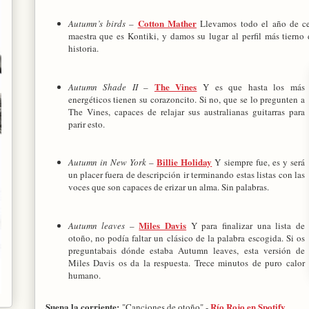
Cotton Mather
Autumn’s birds
–
Llevamos todo el año de cel
maestra que es Kontiki, y damos su lugar al perfil más tierno 
historia.
The Vines
Autumn Shade II
–
Y es que hasta los más
energéticos tienen su corazoncito. Si no, que se lo pregunten a
The Vines, capaces de relajar sus australianas guitarras para
parir esto.
Billie Holiday
Autumn in New York
–
Y siempre fue, es y será
un placer fuera de descripción ir terminando estas listas con las
voces que son capaces de erizar un alma. Sin palabras.
Miles Davis
Autumn leaves
–
Y para finalizar una lista de
otoño, no podía faltar un clásico de la palabra escogida. Si os
preguntabais dónde estaba Autumn leaves, esta versión de
Miles Davis os da la respuesta. Trece minutos de puro calor
humano.
Suena la corriente:
Río Rojo en Spotify
"Canciones de otoño" -