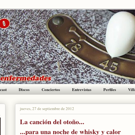
cast
Discos
Conciertos
Entrevistas
Perfiles
Vill
jueves, 27 de septiembre de 2012
La canción del otoño...
...para una noche de whisky y calor