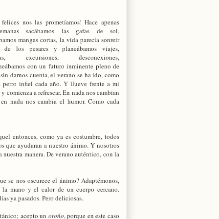
 felices nos las prometíamos! Hace apenas
emanas sacábamos las gafas de sol,
bamos mangas cortas, la vida parecía sonreir
r de los pesares y planeábamos viajes,
das, excursiones, desconexiones,
neábamos con un futuro inminente pleno de
 sin darnos cuenta, el verano se ha ido, como
 perro infiel cada año. Y llueve frente a mi
 y comienza a refrescar. En nada nos cambian
, en nada nos cambia el humor. Como cada
quel entonces, como ya es costumbre, todos
os que ayudaran a nuestro ánimo. Y nosotros
a nuestra manera. De verano auténtico, con la
que se nos oscurece el ánimo? Adaptémonos,
 la mano y el calor de un cuerpo cercano.
días ya pasados. Pero deliciosas.
ritánico; acepto un
otoño
, porque en este caso