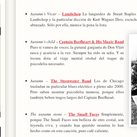
Lambchop
Autumn’s Vicar
–
La languidez de Stuart Staple
Lambchop y la particular dicción de Kurt Wagner. Dios, escucha
abrazado. Sólo por ella, merece la pena la lista.
Captain Beefheart & His Magic Band
Autumn’s child
–
Pues si vamos de voces, la gutural garganta de Don Vliet
rasca y acaricia a la vez. Siempre ha sido su seña. Y su
locura dota al viaje mental otoñal del toque de
psicodelia necesario.
The Steepwater Band
Autumn
–
Los de Chicago
trasladan su particular blues eléctrico a pleno año 2000.
Pero saben susurrar psicodelia mimosa, porque ellos
también beben tragos largos del Captain Beefheart.
The Small Faces
The autumn stone
–
Simplemente,
porque The Small Faces son belleza de otro costal, son
leyenda viva, y cuando han querido susurrar, lo han
hecho como en esta canción, puro café caliente.