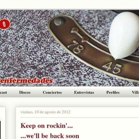
cast
Discos
Conciertos
Entrevistas
Perfiles
Vill
viernes, 10 de agosto de 2012
Keep on rockin'...
...we'll be back soon