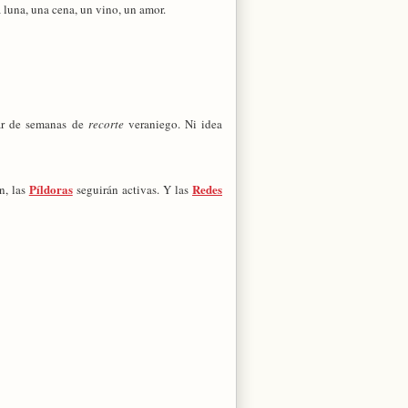
a luna, una cena, un vino, un amor.
par de semanas de
recorte
veraniego. Ni idea
Píldoras
Redes
n, las
seguirán activas. Y las