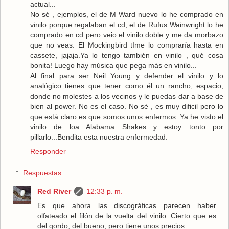
actual...
No sé , ejemplos, el de M Ward nuevo lo he comprado en
vinilo porque regalaban el cd, el de Rufus Wainwright lo he
comprado en cd pero veio el vinilo doble y me da morbazo
que no veas. El Mockingbird tIme lo compraría hasta en
cassete, jajaja.Ya lo tengo también en vinilo , qué cosa
bonita! Luego hay música que pega más en vinilo...
Al final para ser Neil Young y defender el vinilo y lo
analógico tienes que tener como él un rancho, espacio,
donde no molestes a los vecinos y le puedas dar a base de
bien al power. No es el caso. No sé , es muy dificil pero lo
que está claro es que somos unos enfermos. Ya he visto el
vinilo de loa Alabama Shakes y estoy tonto por
pillarlo...Bendita esta nuestra enfermedad.
Responder
Respuestas
Red River
12:33 p. m.
Es que ahora las discográficas parecen haber
olfateado el filón de la vuelta del vinilo. Cierto que es
del gordo, del bueno, pero tiene unos precios...