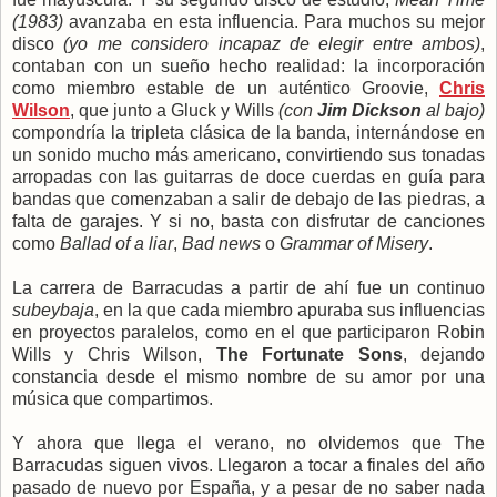
(1983)
avanzaba en esta influencia. Para muchos su mejor
disco
(yo me considero incapaz de elegir entre ambos)
,
contaban con un sueño hecho realidad: la incorporación
como miembro estable de un auténtico Groovie,
Chris
Wilson
, que junto a Gluck y Wills
(con
Jim Dickson
al bajo)
compondría la tripleta clásica de la banda, internándose en
un sonido mucho más americano, convirtiendo sus tonadas
arropadas con las guitarras de doce cuerdas en guía para
bandas que comenzaban a salir de debajo de las piedras, a
falta de garajes. Y si no, basta con disfrutar de canciones
como
Ballad of a liar
,
Bad news
o
Grammar of Misery
.
La carrera de Barracudas a partir de ahí fue un continuo
subeybaja
, en la que cada miembro apuraba sus influencias
en proyectos paralelos, como en el que participaron Robin
Wills y Chris Wilson,
The Fortunate Sons
, dejando
constancia desde el mismo nombre de su amor por una
música que compartimos.
Y ahora que llega el verano, no olvidemos que The
Barracudas siguen vivos. Llegaron a tocar a finales del año
pasado de nuevo por España, y a pesar de no saber nada