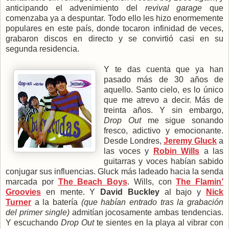
anticipando el advenimiento del
revival garage
que
comenzaba ya a despuntar. Todo ello les hizo enormemente
populares en este país, donde tocaron infinidad de veces,
grabaron discos en directo y se convirtió casi en su
segunda residencia.
Y te das cuenta que ya han
pasado más de 30 años de
aquello. Santo cielo, es lo único
que me atrevo a decir. Más de
treinta años. Y sin embargo,
Drop Out
me sigue sonando
fresco, adictivo y emocionante.
Desde Londres,
Jeremy Gluck
a
las voces y
Robin Wills
a las
guitarras y voces habían sabido
conjugar sus influencias. Gluck más ladeado hacia la senda
marcada por
The Beach Boys
. Wills, con
The Flamin’
Groovies
en mente. Y
David Buckley
al bajo y
Nick
Turner
a la batería
(que habían entrado tras la grabación
del primer single)
admitían jocosamente ambas tendencias.
Y escuchando
Drop Out
te sientes en la playa al vibrar con