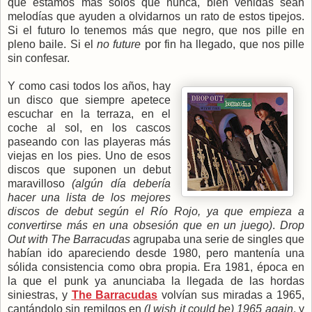
que estamos más solos que nunca, bien venidas sean
melodías que ayuden a olvidarnos un rato de estos tipejos.
Si el futuro lo tenemos más que negro, que nos pille en
pleno baile. Si el
no future
por fin ha llegado, que nos pille
sin confesar.
Y como casi todos los años, hay
un disco que siempre apetece
escuchar en la terraza, en el
coche al sol, en los cascos
paseando con las playeras más
viejas en los pies. Uno de esos
discos que suponen un debut
maravilloso
(algún día debería
hacer una lista de los mejores
discos de debut según el Río Rojo, ya que empieza a
convertirse más en una obsesión que en un juego)
.
Drop
Out with The Barracudas
agrupaba una serie de singles que
habían ido apareciendo desde 1980, pero mantenía una
sólida consistencia como obra propia. Era 1981, época en
la que el punk ya anunciaba la llegada de las hordas
siniestras, y
The Barracudas
volvían sus miradas a 1965,
cantándolo sin remilgos en
(I wish it could be) 1965 again
, y