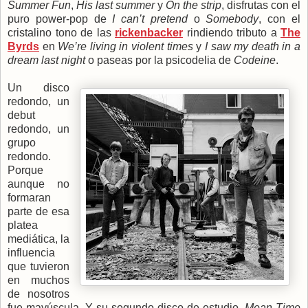
Summer Fun
,
His last summer
y
On the strip
, disfrutas con el
puro power-pop de
I can’t pretend
o
Somebody
, con el
cristalino tono de las
rickenbacker
rindiendo tributo a
The
Byrds
en
We’re living in violent times
y
I saw my death in a
dream last night
o paseas por la psicodelia de
Codeine
.
Un disco
redondo, un
debut
redondo, un
grupo
redondo.
Porque
aunque no
formaran
parte de esa
platea
mediática, la
influencia
que tuvieron
en muchos
de nosotros
fue mayúscula. Y su segundo disco de estudio,
Mean Time