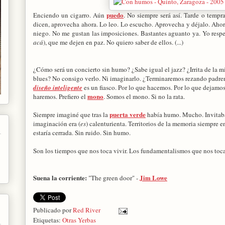
puedo
Enciendo un cigarro. Aún
. No siempre será así. Tarde o tempr
dicen, aprovecha ahora. Lo leo. Lo escucho. Aprovecha y déjalo. Aho
niego. No me gustan las imposiciones. Bastantes aguanto ya. Yo respet
acá
), que me dejen en paz. No quiero saber de ellos. (...)
¿Cómo será un concierto sin humo? ¿Sabe igual el jazz? ¿Irrita de la 
blues? No consigo verlo. Ni imaginarlo. ¿Terminaremos rezando padren
diseño inteligente
es un fiasco. Por lo que hacemos. Por lo que dejamos
mono
haremos. Prefiero el
. Somos el mono. Si no la rata.
puerta verde
Siempre imaginé que tras la
había humo. Mucho. Invitaba 
imaginación era (
es
) calenturienta. Territorios de la memoria siempre e
estaría cerrada. Sin ruido. Sin humo.
Son los tiempos que nos toca vivir. Los fundamentalismos que nos toca
Suena la corriente:
Jim Lowe
"The green door" -
Publicado por
Red River
Etiquetas:
Otras Yerbas