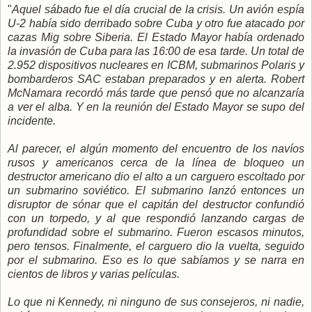
"
Aquel sábado fue el día crucial de la crisis. Un avión espía
U-2 había sido derribado sobre Cuba y otro fue atacado por
cazas Mig sobre Siberia. El Estado Mayor había ordenado
la invasión de Cuba para las 16:00 de esa tarde. Un total de
2.952 dispositivos nucleares en ICBM, submarinos Polaris y
bombarderos SAC estaban preparados y en alerta. Robert
McNamara recordó más tarde que pensó que no alcanzaría
a ver el alba. Y en la reunión del Estado Mayor se supo del
incidente.
Al parecer, el algún momento del encuentro de los navíos
rusos y americanos cerca de la línea de bloqueo un
destructor americano dio el alto a un carguero escoltado por
un submarino soviético. El submarino lanzó entonces un
disruptor de sónar que el capitán del destructor confundió
con un torpedo, y al que respondió lanzando cargas de
profundidad sobre el submarino. Fueron escasos minutos,
pero tensos. Finalmente, el carguero dio la vuelta, seguido
por el submarino. Eso es lo que sabíamos y se narra en
cientos de libros y varias películas.
Lo que ni Kennedy, ni ninguno de sus consejeros, ni nadie,