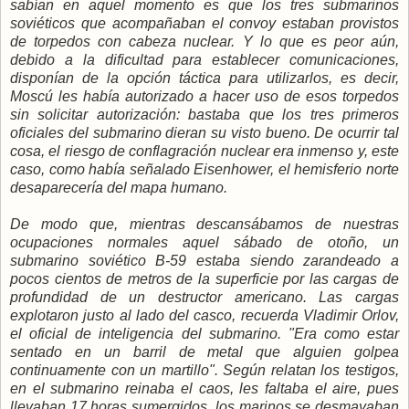
sabían en aquel momento es que los tres submarinos
soviéticos que acompañaban el convoy estaban provistos
de torpedos con cabeza nuclear. Y lo que es peor aún,
debido a la dificultad para establecer comunicaciones,
disponían de la opción táctica para utilizarlos, es decir,
Moscú les había autorizado a hacer uso de esos torpedos
sin solicitar autorización: bastaba que los tres primeros
oficiales del submarino dieran su visto bueno. De ocurrir tal
cosa, el riesgo de conflagración nuclear era inmenso y, este
caso, como había señalado Eisenhower, el hemisferio norte
desaparecería del mapa humano.
De modo que, mientras descansábamos de nuestras
ocupaciones normales aquel sábado de otoño, un
submarino soviético B-59 estaba siendo zarandeado a
pocos cientos de metros de la superficie por las cargas de
profundidad de un destructor americano. Las cargas
explotaron justo al lado del casco, recuerda Vladimir Orlov,
el oficial de inteligencia del submarino. "Era como estar
sentado en un barril de metal que alguien golpea
continuamente con un martillo". Según relatan los testigos,
en el submarino reinaba el caos, les faltaba el aire, pues
llevaban 17 horas sumergidos, los marinos se desmayaban