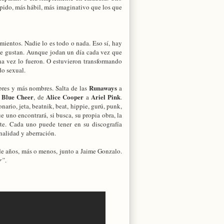
ápido, más hábil, más imaginativo que los que
mientos. Nadie lo es todo o nada. Eso sí, hay
me gustan. Aunque jodan un día cada vez que
na vez lo fueron. O estuvieron transformando
do sexual.
Runaways
mbres y más nombres. Salta de las
a
Blue Cheer
Alice Cooper
Ariel Pink
a
, de
a
.
nario, jeta, beatnik, beat, hippie, gurú, punk,
e uno encontrará, si busca, su propia obra, la
nte. Cada uno puede tener en su discografía
rnalidad y aberración.
e años, más o menos, junto a Jaime Gonzalo.
r”
.