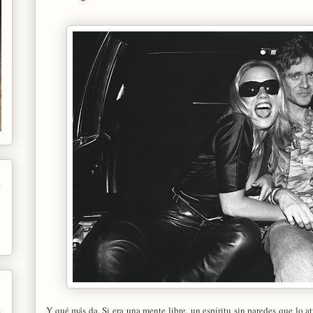
Y qué más da. Si era una mente libre, un espíritu sin paredes que lo 