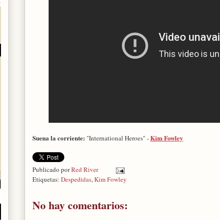
Suena la corriente:
Kim Fowley
"International Heroes" -
Publicado por
Red River
Etiquetas:
Despedidas
,
Kim Fowley
No hay comentarios: