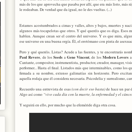
más de los que aprovecha que pasaba por allí, que era más listo, más r
le rodeaban. De verdad que da igual, no le des vueltas. (...)
Estamos acostumbrados a cimas y valles, altos y bajos, muertes y naci
algunos más tocapelotas que otros. Y qué queréis que os diga. Esos 
hablen. Aunque crean ser el centro del universo. Y es que mira, algu
ese universo en una buena orgía. Él, el erotómano con pinta de asexua
Pero y qué queréis. Listas? Acude a las fuentes, y te encontrarás no
Paul Revere
Seeds
Gene Vincent
Modern Lovers
, de los
a
, de los
Cantante, compositor, instrumentista, productor, creador, manager, visio
performer... Hasta el final. Listados más que interminables, como los qu
firmada a su nombre, extenso galimatías sin horizonte. Pero excita
aquella rodaja que él considera necesaria. Psicodelia y surrealismo, ca
Recuerdo una entrevista de esas
(con decir eso basta)
de hace un par d
Algo así como
“vivo cada día con la muerte, la enfermedad y el cánce
Y seguirá en ello, por mucho que la efeméride diga otra cosa.