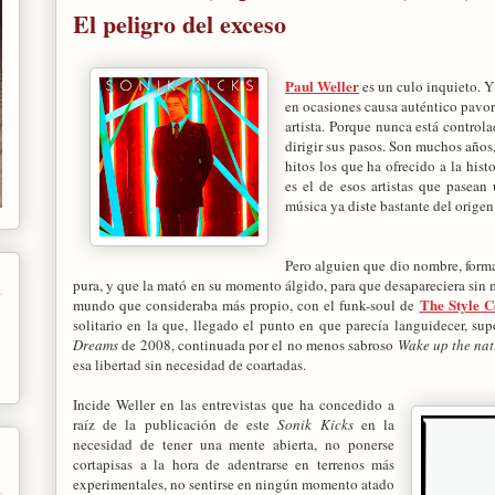
El peligro del exceso
Paul Weller
es un culo inquieto. Y
en ocasiones causa auténtico pavor e
artista. Porque nunca está control
dirigir sus pasos. Son muchos año
hitos los que ha ofrecido a la hist
es el de esos artistas que pasea
música ya diste bastante del origen 
Pero alguien que dio nombre, form
pura, y que la mató en su momento álgido, para que desapareciera sin 
The Style C
mundo que consideraba más propio, con el funk-soul de
solitario en la que, llegado el punto en que parecía languidecer, su
Dreams
de 2008, continuada por el no menos sabroso
Wake up the nat
esa libertad sin necesidad de coartadas.
Incide Weller en las entrevistas que ha concedido a
raíz de la publicación de este
Sonik Kicks
en la
necesidad de tener una mente abierta, no ponerse
cortapisas a la hora de adentrarse en terrenos más
experimentales, no sentirse en ningún momento atado