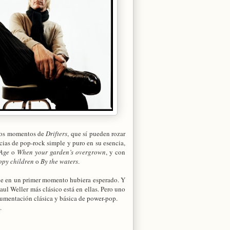
os momentos de
Drifters
, que sí pueden rozar
cias de pop-rock simple y puro en su esencia,
Age
o
When your garden’s overgrown
, y con
ppy children
o
By the waters
.
ue en un primer momento hubiera esperado. Y
ul Weller más clásico está en ellas. Pero uno
umentación clásica y básica de power-pop.
o.