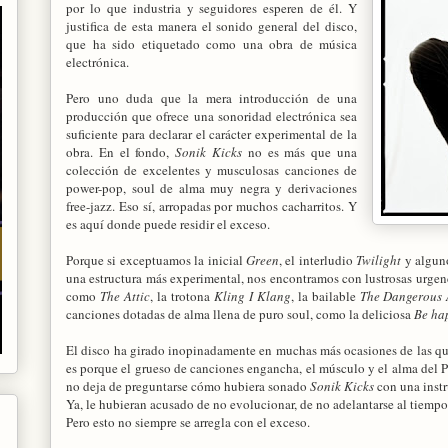
por lo que industria y seguidores esperen de él. Y
justifica de esta manera el sonido general del disco,
que ha sido etiquetado como una obra de música
electrónica.
Pero uno duda que la mera introducción de una
producción que ofrece una sonoridad electrónica sea
suficiente para declarar el carácter experimental de la
obra. En el fondo,
Sonik Kicks
no es más que una
colección de excelentes y musculosas canciones de
power-pop, soul de alma muy negra y derivaciones
free-jazz. Eso sí, arropadas por muchos cacharritos. Y
es aquí donde puede residir el exceso.
Porque si exceptuamos la inicial
Green
, el interludio
Twilight
y algun
una estructura más experimental, nos encontramos con lustrosas urgen
como
The Attic
, la trotona
Kling I Klang
, la bailable
The Dangerous 
canciones dotadas de alma llena de puro soul, como la deliciosa
Be ha
El disco ha girado inopinadamente en muchas más ocasiones de las q
es porque el grueso de canciones engancha, el músculo y el alma del Pa
no deja de preguntarse cómo hubiera sonado
Sonik Kicks
con una instr
Ya, le hubieran acusado de no evolucionar, de no adelantarse al tiemp
Pero esto no siempre se arregla con el exceso.