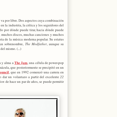
 va por libre. Dos aspectos cuya combinación
n la industria, la crítica y los seguidores del
ado por dónde puede tirar, hacia dónde puede
s, muchos discos, muchas canciones y muchos
oria de la música moderna popular. Su estatus
n un sobrenombre,
The Modfather
, aunque su
del mismo. (...)
The Jam
a y alma a
, una célula de power-pop
mácula, que posteriormente se precipitó en un
ouncil
, que en 1992 comenzó una carrera en
po dar un volantazo a partir del excelente
22
ion
de hace un par de años, se puede permitir