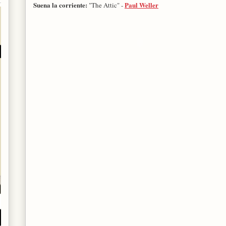
Suena la corriente:
Paul Weller
"The Attic" -